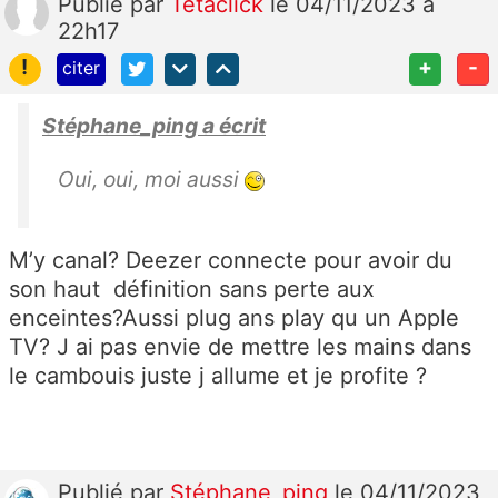
Publié
par
Tetaclick
le 04/11/2023 à
22h17
!
+
-
citer
Stéphane_ping a écrit
Oui, oui, moi aussi
M’y canal? Deezer connecte pour avoir du
son haut définition sans perte aux
enceintes?Aussi plug ans play qu un Apple
TV? J ai pas envie de mettre les mains dans
le cambouis juste j allume et je profite ?
Publié
par
Stéphane_ping
le 04/11/2023