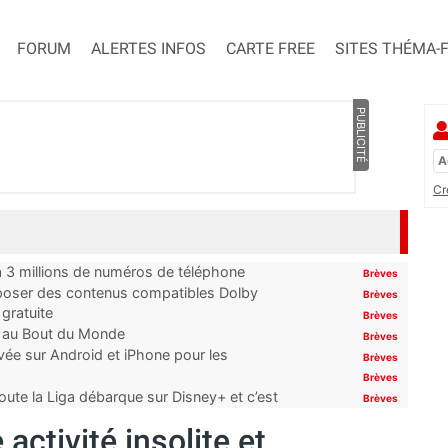
FORUM
ALERTES INFOS
CARTE FREE
SITES THÉMA-
PUBLICITÉ
Cr
’à 3 millions de numéros de téléphone
Brèves
proposer des contenus compatibles Dolby
Brèves
gratuite
Brèves
t au Bout du Monde
Brèves
ivée sur Android et iPhone pour les
Brèves
Brèves
oute la Liga débarque sur Disney+ et c’est
Brèves
 activité insolite et