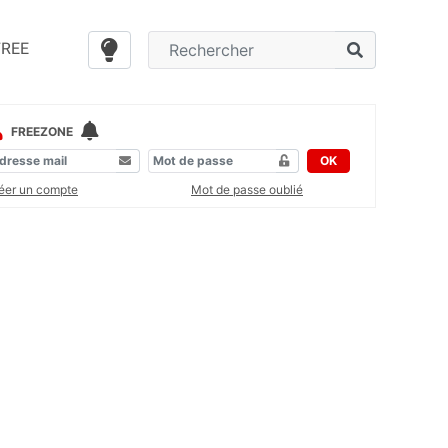
FREE
FREEZONE
OK
éer un compte
Mot de passe oublié