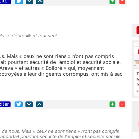
+
-
citer
ls se débrouillent tout seul
ous. Mais « ceux ne sont riens » n’ont pas compris
tait pourtant sécurité de l’emploi et sécurité sociale.
 Areva » et autres « Bolloré » qui, moyennant
troyées à leur dirigeants corrompus, ont mis à sac
T
M
R
s
l
p
+
-
citer
b
lus de nous. Mais « ceux ne sont riens » n’ont pas compris
r apportait pourtant sécurité de l’emploi et sécurité sociale.