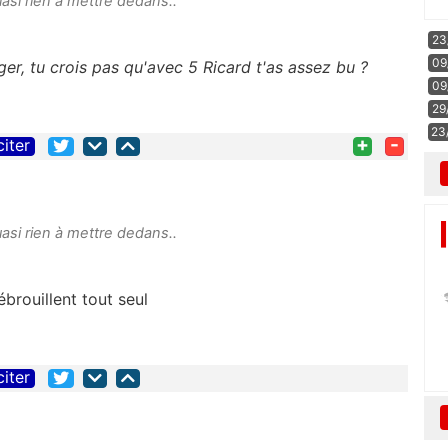
uasi rien à mettre dedans..
23
09
er, tu crois pas qu'avec 5 Ricard t'as assez bu ?
09
29
23
+
-
citer
uasi rien à mettre dedans..
ébrouillent tout seul
citer