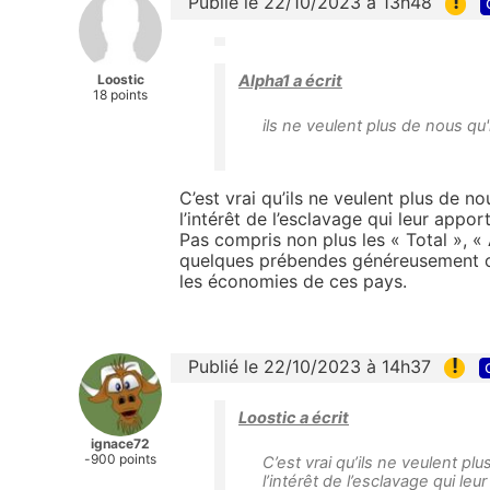
!
Publié le 22/10/2023 à 13h48
Alpha1 a écrit
Loostic
18 points
ils ne veulent plus de nous qu'i
C’est vrai qu’ils ne veulent plus de n
l’intérêt de l’esclavage qui leur appor
Pas compris non plus les « Total », «
quelques prébendes généreusement oc
les économies de ces pays.
!
Publié le 22/10/2023 à 14h37
Loostic a écrit
ignace72
-900 points
C’est vrai qu’ils ne veulent p
l’intérêt de l’esclavage qui leu