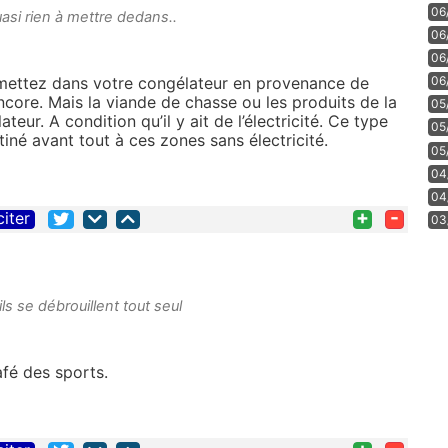
06
uasi rien à mettre dedans..
06
06
 mettez dans votre congélateur en provenance de
06
ncore. Mais la viande de chasse ou les produits de la
05
ur. A condition qu’il y ait de l’électricité. Ce type
05
né avant tout à ces zones sans électricité.
05
04
04
+
-
citer
03
ls se débrouillent tout seul
fé des sports.