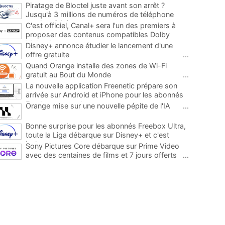
Piratage de Bloctel juste avant son arrêt ?
Jusqu'à 3 millions de numéros de téléphone
auraient fuité
...
C'est officiel, Canal+ sera l'un des premiers à
proposer des contenus compatibles Dolby
Vision 2
...
Disney+ annonce étudier le lancement d'une
offre gratuite
...
Quand Orange installe des zones de Wi-Fi
gratuit au Bout du Monde
...
La nouvelle application Freenetic prépare son
arrivée sur Android et iPhone pour les abonnés
Freebox, testez la
...
Orange mise sur une nouvelle pépite de l'IA
...
Bonne surprise pour les abonnés Freebox Ultra,
toute la Liga débarque sur Disney+ et c'est
inclus
...
Sony Pictures Core débarque sur Prime Video
avec des centaines de films et 7 jours offerts
...