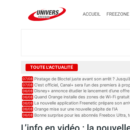
ACCUEIL
FREEZONE
TOUTE L'ACTUALITÉ
Piratage de Bloctel juste avant son arrêt ? Jusqu
07/08
auraient fuité
C’est officiel, Canal+ sera l’un des premiers à 
07/08
Vision 2
Disney+ annonce étudier le lancement d’une offre 
06/08
Quand Orange installe des zones de Wi-Fi gratui
06/08
La nouvelle application Freenetic prépare son arr
06/08
abonnés Freebox, testez la
Orange mise sur une nouvelle pépite de l’IA
06/08
Bonne surprise pour les abonnés Freebox Ultra, t
06/08
inclus
L’info en vidéo : la nouvelle