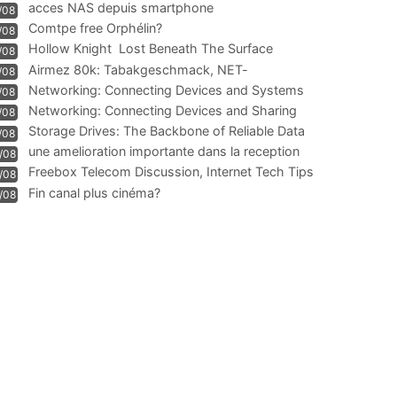
acces NAS depuis smartphone
/08
Comtpe free Orphélin?
/08
Hollow Knight  Lost Beneath The Surface
/08
Airmez 80k: Tabakgeschmack, NET-
/08
Technologie und Leistung im
Networking: Connecting Devices and Systems
/08
Networking: Connecting Devices and Sharing
/08
Information
Storage Drives: The Backbone of Reliable Data
/08
Management
une amelioration importante dans la reception
/08
WIFI
Freebox Telecom Discussion, Internet Tech Tips
/08
Communi
Fin canal plus cinéma?
/08