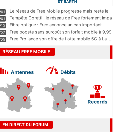
ST BARTH
Le réseau de Free Mobile progresse mais reste le
/01
m
...
Tempête Goretti : le réseau de Free fortement impa
/01
...
Fibre optique : Free annonce un cap important
/10
pass
...
Free booste sans surcoût son forfait mobile à 9,99
/07
...
Free Pro lance son offre de flotte mobile 5G à La
...
/05
RÉSEAU FREE MOBILE
Antennes
Débits
Records
EN DIRECT DU FORUM