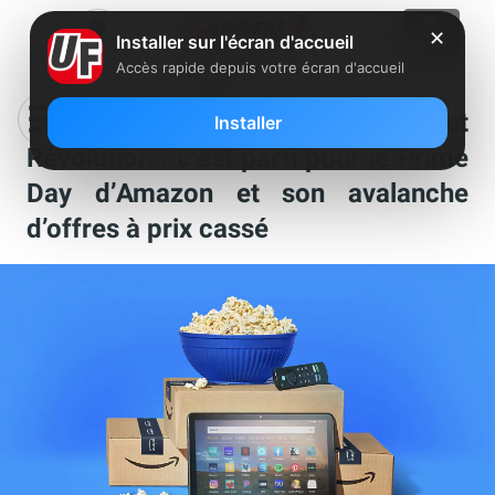
✕
Installer sur l'écran d'accueil
Accès rapide depuis votre écran d'accueil
Abonnés Freebox Delta, Pop et
Installer
Révolution : c’est parti pour le Prime
Day d’Amazon et son avalanche
d’offres à prix cassé