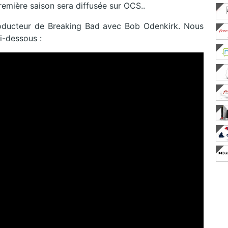
remière saison sera diffusée sur OCS..
producteur de Breaking Bad avec Bob Odenkirk. Nous
i-dessous :