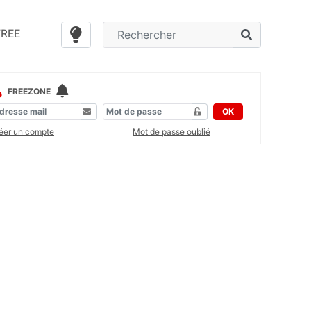
FREE
FREEZONE
OK
éer un compte
Mot de passe oublié