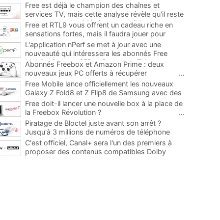
Free est déjà le champion des chaînes et
services TV, mais cette analyse révèle qu'il reste
encore au moins 141 ajouts possibles
...
Free et RTL9 vous offrent un cadeau riche en
sensations fortes, mais il faudra jouer pour
l'obtenir
...
L'application nPerf se met à jour avec une
nouveauté qui intéressera les abonnés Free
Mobile, Orange, SFR et Bouygues Telecom
...
Abonnés Freebox et Amazon Prime : deux
nouveaux jeux PC offerts à récupérer
...
Free Mobile lance officiellement les nouveaux
Galaxy Z Fold8 et Z Flip8 de Samsung avec des
promos et des cadeaux
...
Free doit-il lancer une nouvelle box à la place de
la Freebox Révolution ?
...
Piratage de Bloctel juste avant son arrêt ?
Jusqu'à 3 millions de numéros de téléphone
auraient fuité
...
C'est officiel, Canal+ sera l'un des premiers à
proposer des contenus compatibles Dolby
Vision 2
...