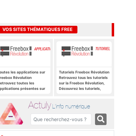
VOS SITES THÉMATIQUES FREE
outes les applications sur
Tutoriels Freebox Révolution
reebox Révolution
Retrouvez tous les tutoriels
etrouvez toutes les
sur la Freebox Révolution,
pplications présentes sur
Découvrez les tutoriels,
reebox Révolution en un
trucs et astuces pour la
lic
Freebox Révolution,
Actuly
Freebox Server, Freebox
L'info numérique
Player