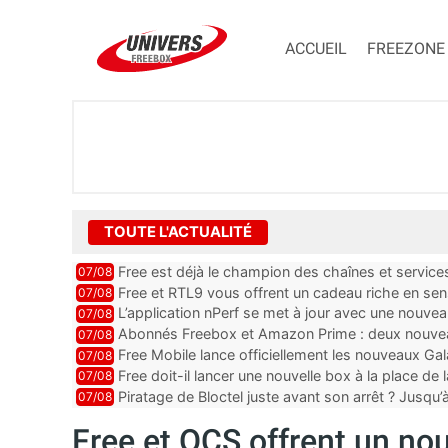
ACCUEIL
FREEZONE
TOUTE L'ACTUALITÉ
Free est déjà le champion des chaînes et services 
07/08
encore au moin...
Free et RTL9 vous offrent un cadeau riche en sens
07/08
l’obtenir
L’application nPerf se met à jour avec une nouvea
07/08
Mobile, Orange, SFR ...
Abonnés Freebox et Amazon Prime : deux nouveau
07/08
Free Mobile lance officiellement les nouveaux Ga
07/08
des promos et des cadeaux
Free doit-il lancer une nouvelle box à la place de
07/08
Piratage de Bloctel juste avant son arrêt ? Jusqu
07/08
auraient fuité
Free et OCS offrent un n