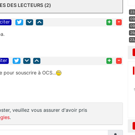
S DES LECTEURS (2)
23
09
+
-
citer
09
29
a.
23
+
-
iter
e pour souscrire à OCS...
ster, veuillez vous assurer d'avoir pris
gles
.