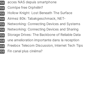
acces NAS depuis smartphone
/08
Comtpe free Orphélin?
/08
Hollow Knight  Lost Beneath The Surface
/08
Airmez 80k: Tabakgeschmack, NET-
/08
Technologie und Leistung im
Networking: Connecting Devices and Systems
/08
Networking: Connecting Devices and Sharing
/08
Information
Storage Drives: The Backbone of Reliable Data
/08
Management
une amelioration importante dans la reception
/08
WIFI
Freebox Telecom Discussion, Internet Tech Tips
/08
Communi
Fin canal plus cinéma?
/08