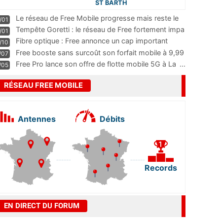
ST BARTH
Le réseau de Free Mobile progresse mais reste le
/01
m
...
Tempête Goretti : le réseau de Free fortement impa
/01
...
Fibre optique : Free annonce un cap important
/10
pass
...
Free booste sans surcoût son forfait mobile à 9,99
/07
...
Free Pro lance son offre de flotte mobile 5G à La
...
/05
RÉSEAU FREE MOBILE
Antennes
Débits
Records
EN DIRECT DU FORUM