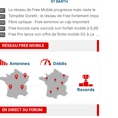
ST BARTH
Le réseau de Free Mobile progresse mais reste le
/01
m
...
Tempête Goretti : le réseau de Free fortement impa
/01
...
Fibre optique : Free annonce un cap important
/10
pass
...
Free booste sans surcoût son forfait mobile à 9,99
/07
...
Free Pro lance son offre de flotte mobile 5G à La
...
/05
RÉSEAU FREE MOBILE
Antennes
Débits
Records
EN DIRECT DU FORUM