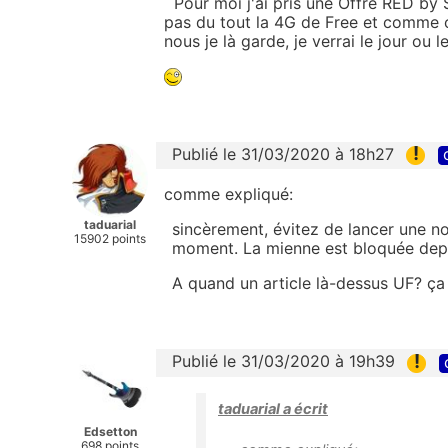
Pour moi j'ai pris une Offre RED by
pas du tout la 4G de Free et comme c
nous je là garde, je verrai le jour ou 
!
Publié le 31/03/2020 à 18h27
comme expliqué:
taduarial
sincèrement, évitez de lancer une no
15902 points
moment. La mienne est bloquée depu
A quand un article là-dessus UF? ça 
!
Publié le 31/03/2020 à 19h39
taduarial a écrit
Edsetton
698 points