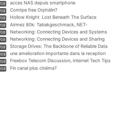
acces NAS depuis smartphone
/08
Comtpe free Orphélin?
/08
Hollow Knight  Lost Beneath The Surface
/08
Airmez 80k: Tabakgeschmack, NET-
/08
Technologie und Leistung im
Networking: Connecting Devices and Systems
/08
Networking: Connecting Devices and Sharing
/08
Information
Storage Drives: The Backbone of Reliable Data
/08
Management
une amelioration importante dans la reception
/08
WIFI
Freebox Telecom Discussion, Internet Tech Tips
/08
Communi
Fin canal plus cinéma?
/08