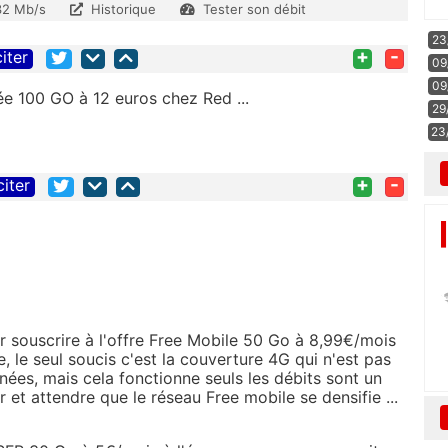
32 Mb/s
Historique
Tester son débit
23
+
-
citer
09
09
itée 100 GO à 12 euros chez Red ...
29
23
+
-
citer
r souscrire à l'offre Free Mobile 50 Go à 8,99€/mois
 le seul soucis c'est la couverture 4G qui n'est pas
ées, mais cela fonctionne seuls les débits sont un
r et attendre que le réseau Free mobile se densifie ...