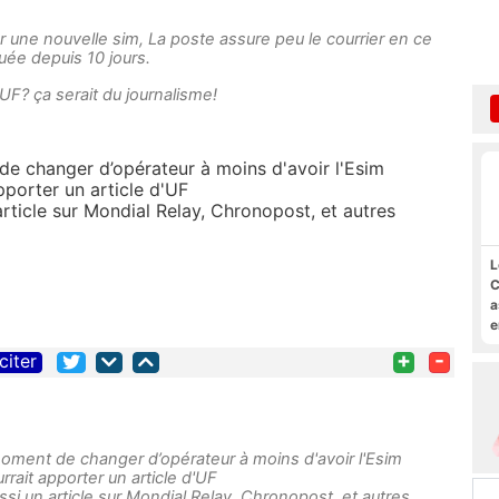
r une nouvelle sim, La poste assure peu le courrier en ce
ée depuis 10 jours.
UF? ça serait du journalisme!
de changer d’opérateur à moins d'avoir l'Esim
pporter un article d'UF
article sur Mondial Relay, Chronopost, et autres
L
C
a
e
s
+
-
citer
M
 moment de changer d’opérateur à moins d'avoir l'Esim
rrait apporter un article d'UF
ssi un article sur Mondial Relay, Chronopost, et autres