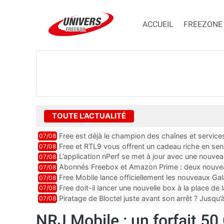
ACCUEIL
FREEZONE
TOUTE L'ACTUALITÉ
Free est déjà le champion des chaînes et services 
07/08
encore au moin...
Free et RTL9 vous offrent un cadeau riche en sens
07/08
l’obtenir
L’application nPerf se met à jour avec une nouvea
07/08
Mobile, Orange, SFR ...
Abonnés Freebox et Amazon Prime : deux nouveau
07/08
Free Mobile lance officiellement les nouveaux Ga
07/08
des promos et des cadeaux
Free doit-il lancer une nouvelle box à la place de
07/08
Piratage de Bloctel juste avant son arrêt ? Jusqu
07/08
auraient fuité
NRJ Mobile : un forfait 50