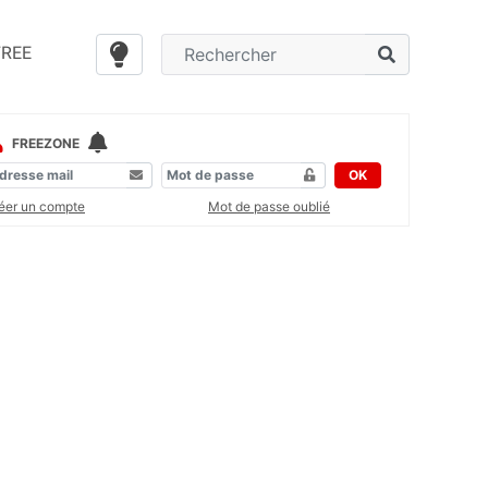
FREE
FREEZONE
OK
éer un compte
Mot de passe oublié