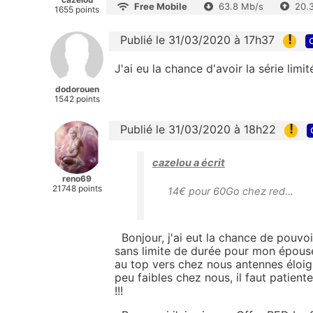
Free Mobile
63.8 Mb/s
20.
1655 points
!
Publié le 31/03/2020 à 17h37
J'ai eu la chance d'avoir la série lim
dodorouen
1542 points
!
Publié le 31/03/2020 à 18h22
cazelou a écrit
reno69
21748 points
14€ pour 60Go chez red...
Bonjour, j'ai eut la chance de pouvoi
sans limite de durée pour mon épouse,
au top vers chez nous antennes éloign
peu faibles chez nous, il faut patiente
!!!