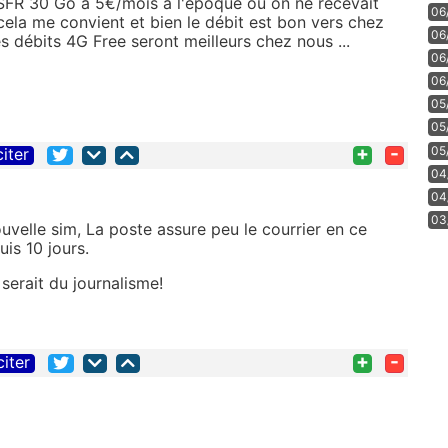
 SFR 30 Go à 5€/mois à l'époque ou on ne recevait
06
ela me convient et bien le débit est bon vers chez
06
les débits 4G Free seront meilleurs chez nous ...
06
06
05
05
+
-
05
citer
04
04
03
uvelle sim, La poste assure peu le courrier en ce
is 10 jours.
serait du journalisme!
+
-
citer