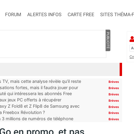
FORUM
ALERTES INFOS
CARTE FREE
SITES THÉMA-
PUBLICITÉ
Cr
TV, mais cette analyse révèle qu’il reste
Brèves
ations fortes, mais il faudra jouer pour
Brèves
uté qui intéressera les abonnés Free
Brèves
x jeux PC offerts à récupérer
Brèves
laxy Z Fold8 et Z Flip8 de Samsung avec
Brèves
 la Freebox Révolution ?
Brèves
’à 3 millions de numéros de téléphone
Brèves
 Go en promo, et pas