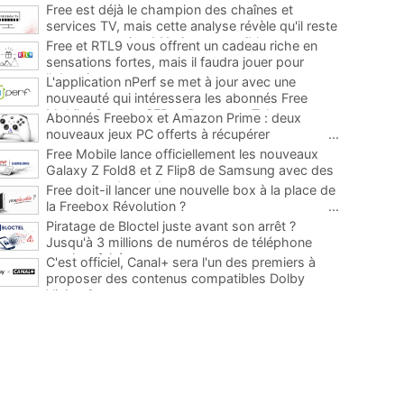
Free est déjà le champion des chaînes et
services TV, mais cette analyse révèle qu'il reste
encore au moins 141 ajouts possibles
...
Free et RTL9 vous offrent un cadeau riche en
sensations fortes, mais il faudra jouer pour
l'obtenir
...
L'application nPerf se met à jour avec une
nouveauté qui intéressera les abonnés Free
Mobile, Orange, SFR et Bouygues Telecom
...
Abonnés Freebox et Amazon Prime : deux
nouveaux jeux PC offerts à récupérer
...
Free Mobile lance officiellement les nouveaux
Galaxy Z Fold8 et Z Flip8 de Samsung avec des
promos et des cadeaux
...
Free doit-il lancer une nouvelle box à la place de
la Freebox Révolution ?
...
Piratage de Bloctel juste avant son arrêt ?
Jusqu'à 3 millions de numéros de téléphone
auraient fuité
...
C'est officiel, Canal+ sera l'un des premiers à
proposer des contenus compatibles Dolby
Vision 2
...