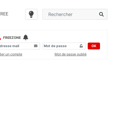
FREE
FREEZONE
OK
éer un compte
Mot de passe oublié