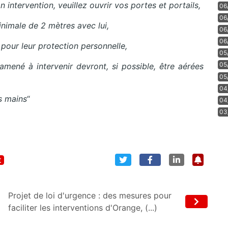
 intervention, veuillez ouvrir vos portes et portails,
06
06
nimale de 2 mètres avec lui,
06
06
 pour leur protection personnelle,
05
05
 amené à intervenir devront, si possible, être aérées
05
04
es mains
“
04
03
t
Projet de loi d'urgence : des mesures pour
faciliter les interventions d'Orange, (...)