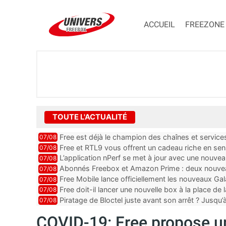
ACCUEIL
FREEZONE
TOUTE L'ACTUALITÉ
Free est déjà le champion des chaînes et services 
07/08
encore au moin...
Free et RTL9 vous offrent un cadeau riche en sens
07/08
l’obtenir
L’application nPerf se met à jour avec une nouvea
07/08
Mobile, Orange, SFR ...
Abonnés Freebox et Amazon Prime : deux nouveau
07/08
Free Mobile lance officiellement les nouveaux Ga
07/08
des promos et des cadeaux
Free doit-il lancer une nouvelle box à la place de
07/08
Piratage de Bloctel juste avant son arrêt ? Jusqu
07/08
auraient fuité
COVID-19: Free propose un