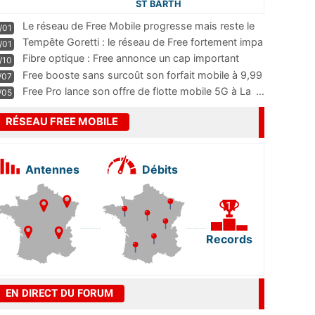
ST BARTH
Le réseau de Free Mobile progresse mais reste le
/01
m
...
Tempête Goretti : le réseau de Free fortement impa
/01
...
Fibre optique : Free annonce un cap important
/10
pass
...
Free booste sans surcoût son forfait mobile à 9,99
/07
...
Free Pro lance son offre de flotte mobile 5G à La
...
/05
RÉSEAU FREE MOBILE
Antennes
Débits
Records
EN DIRECT DU FORUM