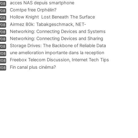
acces NAS depuis smartphone
/08
Comtpe free Orphélin?
/08
Hollow Knight  Lost Beneath The Surface
/08
Airmez 80k: Tabakgeschmack, NET-
/08
Technologie und Leistung im
Networking: Connecting Devices and Systems
/08
Networking: Connecting Devices and Sharing
/08
Information
Storage Drives: The Backbone of Reliable Data
/08
Management
une amelioration importante dans la reception
/08
WIFI
Freebox Telecom Discussion, Internet Tech Tips
/08
Communi
Fin canal plus cinéma?
/08