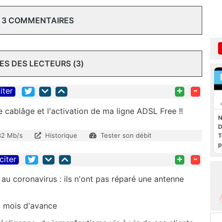
 3 COMMENTAIRES
S DES LECTEURS (3)
+
-
iter
e cablâge et l'activation de ma ligne ADSL Free !!
N
D
32 Mb/s
Historique
Tester son débit
T
p
+
-
citer
 au coronavirus : ils n'ont pas réparé une antenne
1 mois d'avance