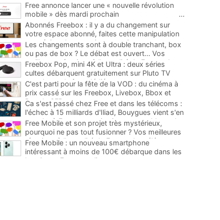
Free annonce lancer une « nouvelle révolution
mobile » dès mardi prochain
...
Abonnés Freebox : il y a du changement sur
votre espace abonné, faites cette manipulation
pour éviter de mauvaises surprises
...
Les changements sont à double tranchant, box
ou pas de box ? Le débat est ouvert... Vos
meilleures réactions à l'actualité de Free et des
Freebox Pop, mini 4K et Ultra : deux séries
télécoms
...
cultes débarquent gratuitement sur Pluto TV
avec leurs chaînes dédiées
...
C'est parti pour la fête de la VOD : du cinéma à
prix cassé sur les Freebox, Livebox, Bbox et
Box de SFR
...
Ca s'est passé chez Free et dans les télécoms :
l'échec à 15 milliards d'Iliad, Bouygues vient s'en
prendre à Free, un service incontournable sur les
Free Mobile et son projet très mystérieux,
Freebox...
...
pourquoi ne pas tout fusionner ? Vos meilleures
réactions à l'actualité de Free et des télécoms
...
Free Mobile : un nouveau smartphone
intéressant à moins de 100€ débarque dans les
boutiques Free et en ligne
...