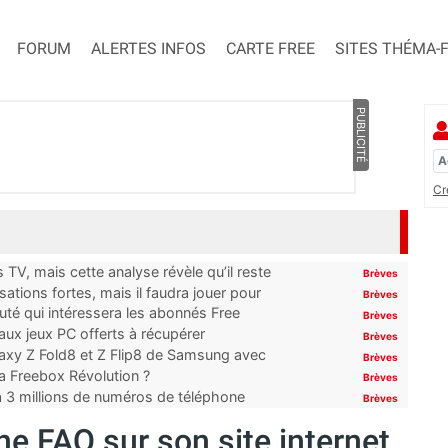
FORUM
ALERTES INFOS
CARTE FREE
SITES THÉMA-
PUBLICITÉ
Cr
TV, mais cette analyse révèle qu’il reste
Brèves
ations fortes, mais il faudra jouer pour
Brèves
uté qui intéressera les abonnés Free
Brèves
x jeux PC offerts à récupérer
Brèves
laxy Z Fold8 et Z Flip8 de Samsung avec
Brèves
 la Freebox Révolution ?
Brèves
’à 3 millions de numéros de téléphone
Brèves
e FAQ sur son site internet