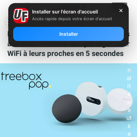
C
✕
Installer sur l'écran d'accueil
et
Accès rapide depuis votre écran d'accueil
te
fo
Le saviez-vous : Free permet à ses
Installer
n
abonnés Freebox de partager leur
ct
WiFi à leurs proches en 5 secondes
io
n
n
al
it
é
p
e
ut
s
e