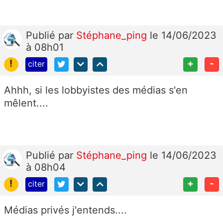
Publié
par
Stéphane_ping
le 14/06/2023
à 08h01
!
+
-
citer
Ahhh, si les lobbyistes des médias s'en
mêlent....
Publié
par
Stéphane_ping
le 14/06/2023
à 08h04
!
+
-
citer
Médias privés j'entends....