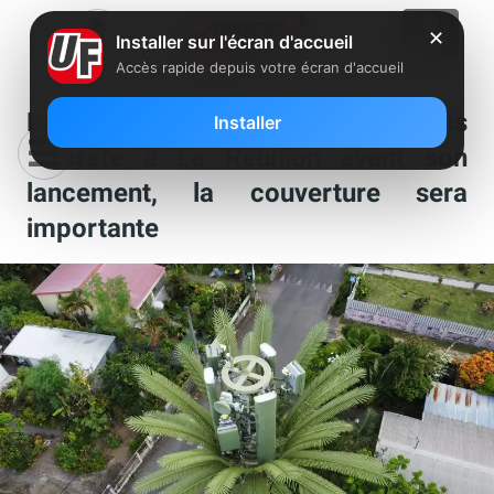
✕
Installer sur l'écran d'accueil
Accès rapide depuis votre écran d'accueil
La 5G Free de moins en moins
Installer
discrète à La Réunion avant son
lancement, la couverture sera
importante