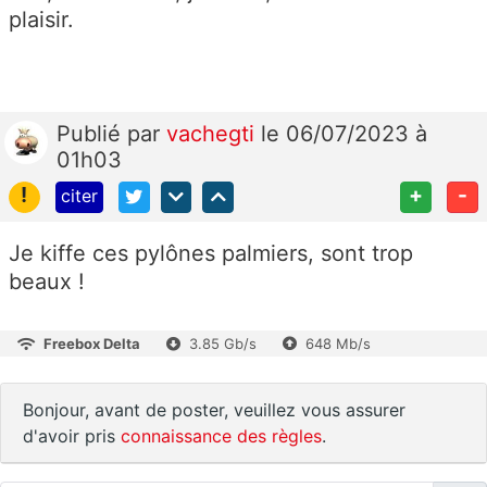
plaisir.
Publié
par
vachegti
le 06/07/2023 à
01h03
!
+
-
citer
Je kiffe ces pylônes palmiers, sont trop
beaux !
Freebox Delta
3.85 Gb/s
648 Mb/s
Bonjour, avant de poster, veuillez vous assurer
d'avoir pris
connaissance des règles
.