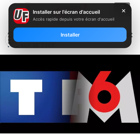
✕
Installer sur l'écran d'accueil
Accès rapide depuis votre écran d'accueil
C’est reparti pour 10 ans de TF1 et
Installer
M6 sur la TNT