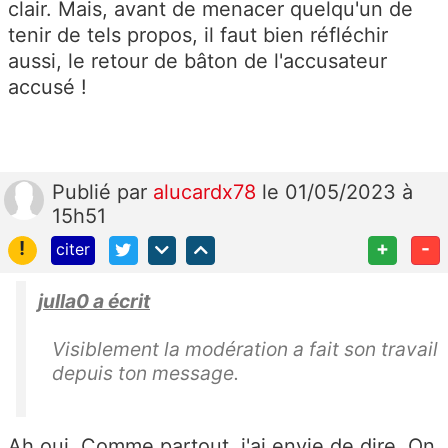
clair. Mais, avant de menacer quelqu'un de
tenir de tels propos, il faut bien réfléchir
aussi, le retour de bâton de l'accusateur
accusé !
Publié
par
alucardx78
le 01/05/2023 à
15h51
!
+
-
citer
julla0 a écrit
Visiblement la modération a fait son travail
depuis ton message.
Ah oui. Comme partout, j'ai envie de dire. On