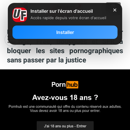
✕
Installer sur l'écran d'accueil
Accès rapide depuis votre écran d'accueil
L’Arcom pourrait bientôt forcer
Installer
Orange, Free, Bouygues et SFR à
bloquer les sites pornographiques
sans passer par la justice