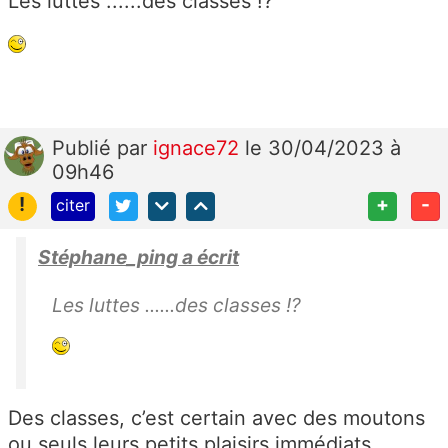
Les luttes ......des classes !?
Publié
par
ignace72
le 30/04/2023 à
09h46
!
+
-
citer
Stéphane_ping a écrit
Les luttes ......des classes !?
Des classes, c’est certain avec des moutons
ou seuls leurs petits plaisirs immédiats