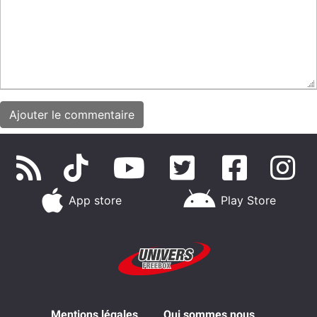
App store
Play Store
Mentions légales
Qui sommes nous