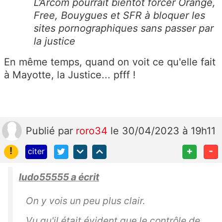
L’Arcom pourrait bientôt forcer Orange,
Free, Bouygues et SFR à bloquer les
sites pornographiques sans passer par
la justice
En même temps, quand on voit ce qu'elle fait
à Mayotte, la Justice... pfff !
Publié
par
roro34
le 30/04/2023 à 19h11
!
+
-
citer
ludo55555 a écrit
On y vois un peu plus clair.
Vu qu'il était évident que le contrôle de