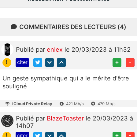
COMMENTAIRES DES LECTEURS (4)
Publié
par
enlex
le 20/03/2023 à 11h32
!
+
-
citer
Un geste sympathique qui a le mérite d'être
souligné
iCloud Private Relay
421 Mb/s
479 Mb/s
Publié
par
BlazeToaster
le 20/03/2023 à
14h07
!
+
-
citer