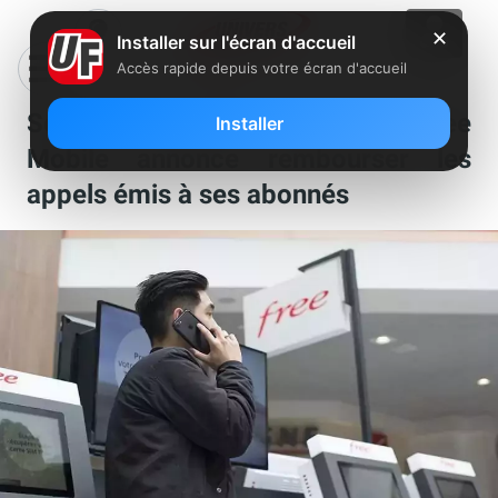
✕
Installer sur l'écran d'accueil
Accès rapide depuis votre écran d'accueil
Séismes en Turquie et en Syrie : Free
Installer
Mobile annonce rembourser les
appels émis à ses abonnés