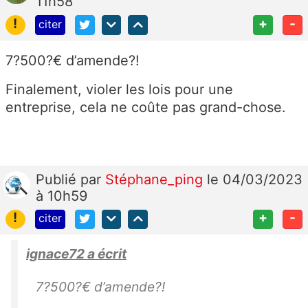
11h58
!
+
-
citer
7?500?€ d’amende?!
Finalement, violer les lois pour une
entreprise, cela ne coûte pas grand-chose.
Publié
par
Stéphane_ping
le 04/03/2023
à 10h59
!
+
-
citer
ignace72 a écrit
7?500?€ d’amende?!