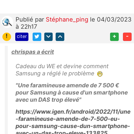
Publié
par
Stéphane_ping
le 04/03/2023
à 22h17
!
+
-
citer
chrispas a écrit
Cadeau du WE et devine comment
Samsung a réglé le problème
"Une faramineuse amende de 7 500 €
pour Samsung à cause d'un smartphone
avec un DAS trop élevé"
https://www.igen.fr/android/2022/11/une
-faramineuse-amende-de-7-500-eu-
pour-samsung-cause-dun-smartphone-
avec-un-das-trop-eleve-133825