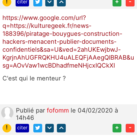
!
+
-
citer
https://www.google.com/url?
q=https://kulturegeek.fr/news-
188396/piratage-bouygues-construction-
hackers-menacent-publier-documents-
confidentiels&sa=U&ved=2ahUKEwjbwJ-
KgrjnAhUGFRQKHU4uALEQFjAAegQIBRAB&u
sg=AOvVaw1wcBDhadfmeNHjcxIQCkXI
C'est qui le menteur ?
Publié
par
fofomm
le 04/02/2020 à
14h46
!
+
-
citer