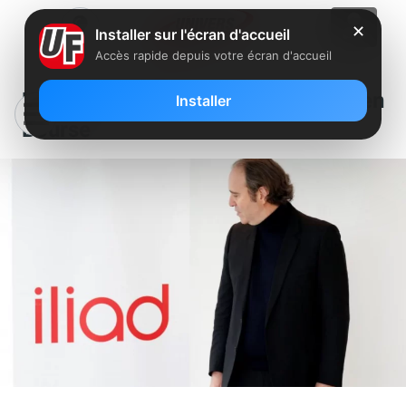
✕
Installer sur l'écran d'accueil
Accès rapide depuis votre écran d'accueil
Le titre d’Iliad bondit de 8% en
Installer
Bourse