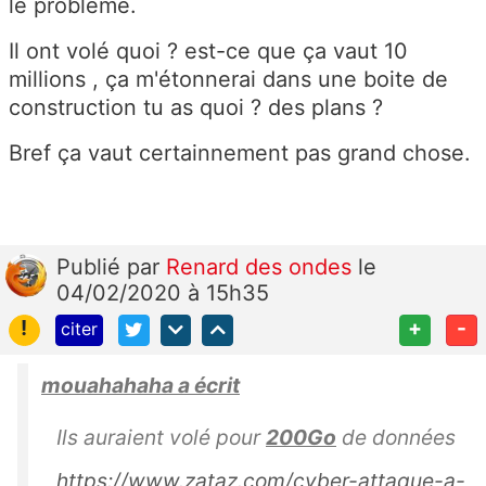
le problème.
Il ont volé quoi ? est-ce que ça vaut 10
millions , ça m'étonnerai dans une boite de
construction tu as quoi ? des plans ?
Bref ça vaut certainnement pas grand chose.
Publié
par
Renard des ondes
le
04/02/2020 à 15h35
!
+
-
citer
mouahahaha a écrit
Ils auraient volé pour
200Go
de données
https://www.zataz.com/cyber-attaque-a-