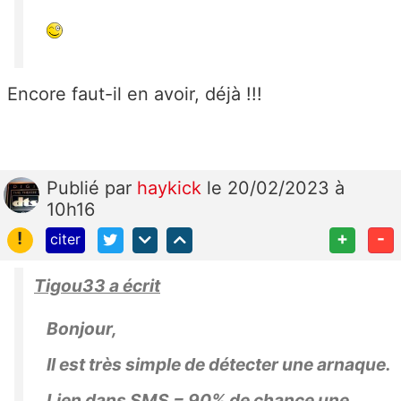
Encore faut-il en avoir, déjà !!!
Publié
par
haykick
le 20/02/2023 à
10h16
!
+
-
citer
Tigou33 a écrit
Bonjour,
Il est très simple de détecter une arnaque.
Lien dans SMS = 90% de chance une