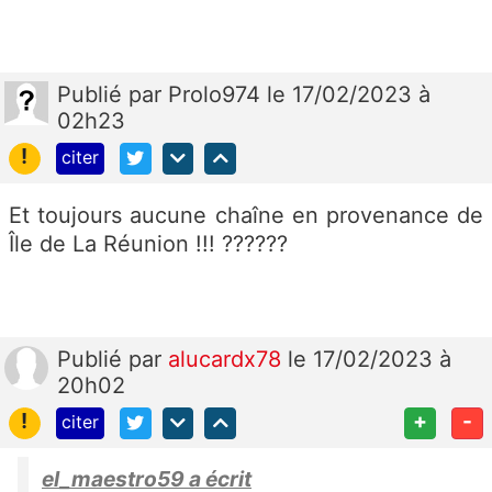
Publié
par
Prolo974
le 17/02/2023 à
02h23
!
citer
Et toujours aucune chaîne en provenance de
Île de La Réunion !!! ??????
Publié
par
alucardx78
le 17/02/2023 à
20h02
!
+
-
citer
el_maestro59 a écrit