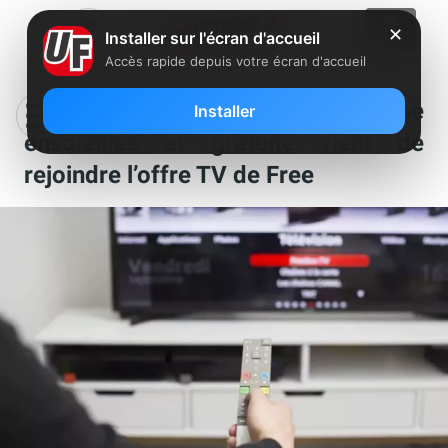
✕
Installer sur l'écran d'accueil
Accès rapide depuis votre écran d'accueil
Une nouvelle chaîne française
Installer
ensoleillée et gratuite vient de
rejoindre l’offre TV de Free