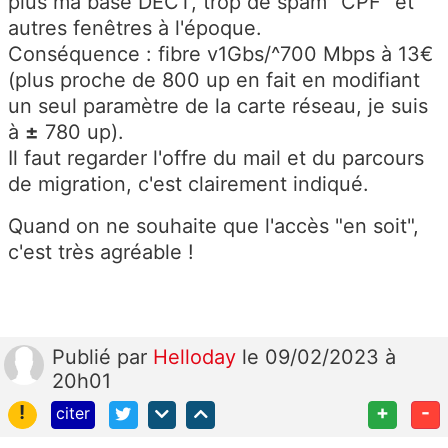
plus ma base DECT, trop de spam "CPF" et
autres fenêtres à l'époque.
Conséquence : fibre v1Gbs/^700 Mbps à 13€
(plus proche de 800 up en fait en modifiant
un seul paramètre de la carte réseau, je suis
à
±
780 up).
Il faut regarder l'offre du mail et du parcours
de migration, c'est clairement indiqué.
Quand on ne souhaite que l'accès "en soit",
c'est très agréable !
Publié
par
Helloday
le 09/02/2023 à
20h01
!
+
-
citer