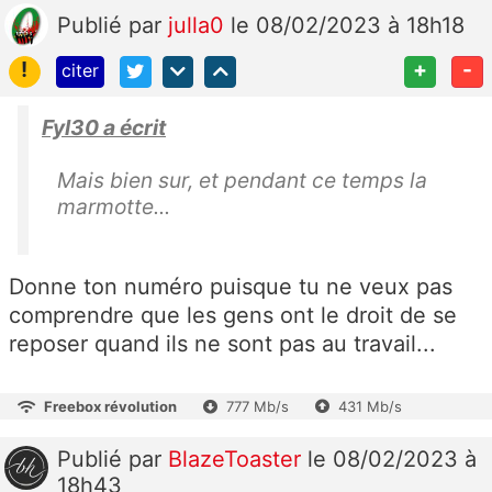
Publié
par
julla0
le 08/02/2023 à 18h18
!
+
-
citer
Fyl30 a écrit
Mais bien sur, et pendant ce temps la
marmotte...
Donne ton numéro puisque tu ne veux pas
comprendre que les gens ont le droit de se
reposer quand ils ne sont pas au travail...
Freebox révolution
777 Mb/s
431 Mb/s
Publié
par
BlazeToaster
le 08/02/2023 à
18h43