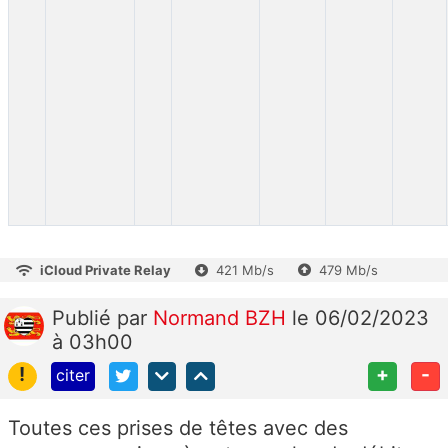
iCloud Private Relay
421 Mb/s
479 Mb/s
Publié
par
Normand BZH
le 06/02/2023
à 03h00
!
+
-
citer
Toutes ces prises de têtes avec des