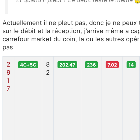
Actuellement il ne pleut pas, donc je ne peux 
sur le débit et la réception, j'arrive même a ca
carrefour market du coin, la ou les autres opé
pas
2
8
4G+5G
202.47
236
7.02
14
9
2
1
7