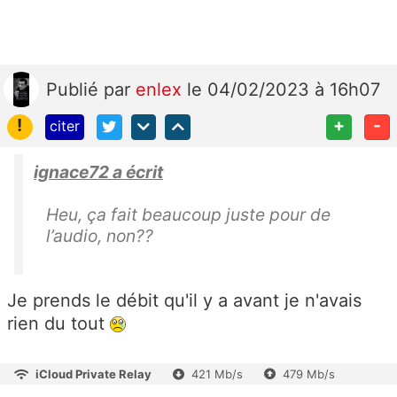
Publié
par
enlex
le 04/02/2023 à 16h07
!
+
-
citer
ignace72 a écrit
Heu, ça fait beaucoup juste pour de
l’audio, non??
Je prends le débit qu'il y a avant je n'avais
rien du tout
iCloud Private Relay
421 Mb/s
479 Mb/s