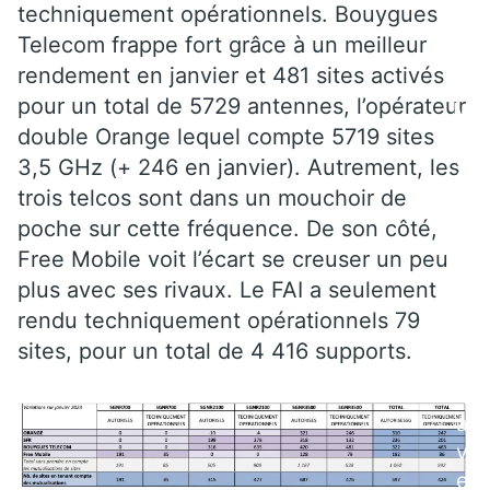
techniquement opérationnels. Bouygues
7
Telecom frappe fort grâce à un meilleur
0
rendement en janvier et 481 sites activés
0
pour un total de 5729 antennes, l’opérateur
M
double Orange lequel compte 5719 sites
H
3,5 GHz (+ 246 en janvier). Autrement, les
z
et
trois telcos sont dans un mouchoir de
2
poche sur cette fréquence. De son côté,
1
Free Mobile voit l’écart se creuser un peu
0
plus avec ses rivaux. Le FAI a seulement
0
rendu techniquement opérationnels 79
M
sites, pour un total de 4 416 supports.
H
z,
a
v
e