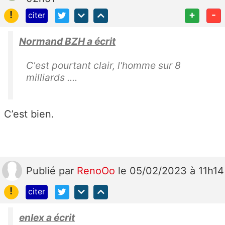
!
+
-
citer
Normand BZH a écrit
C'est pourtant clair, l'homme sur 8
milliards ....
C’est bien.
Publié
par
RenoOo
le 05/02/2023 à 11h14
!
citer
enlex a écrit