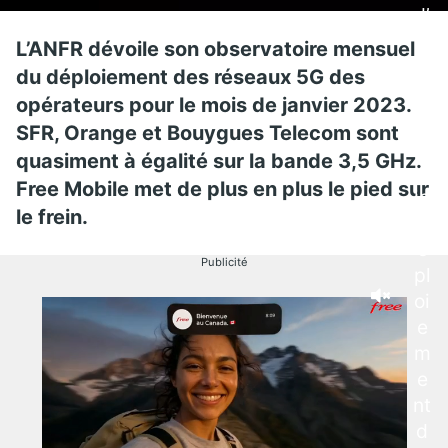
d’
h
L’ANFR dévoile son observatoire mensuel
ui
du déploiement des réseaux 5G des
à
opérateurs pour le mois de janvier 2023.
fi
SFR, Orange et Bouygues Telecom sont
ni
quasiment à égalité sur la bande 3,5 GHz.
r
Free Mobile met de plus en plus le pied sur
le
le frein.
d
é
Publicité
pl
oi
e
m
e
nt
d