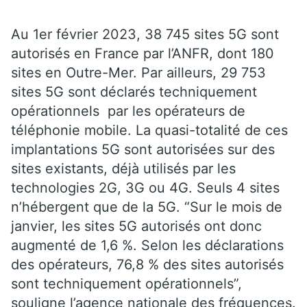
c
l’o
Au 1er février 2023, 38 745 sites 5G sont
bj
autorisés en France par l’ANFR, dont 180
e
sites en Outre-Mer. Par ailleurs, 29 753
ct
sites 5G sont déclarés techniquement
if
opérationnels par les opérateurs de
d
téléphonie mobile. La quasi-totalité de ces
e
implantations 5G sont autorisées sur des
ra
sites existants, déjà utilisés par les
tt
technologies 2G, 3G ou 4G. Seuls 4 sites
ra
n’hébergent que de la 5G. “Sur le mois de
p
er
janvier, les sites 5G autorisés ont donc
pr
augmenté de 1,6 %. Selon les déclarations
o
des opérateurs, 76,8 % des sites autorisés
c
sont techniquement opérationnels”,
h
souligne l’agence nationale des fréquences.