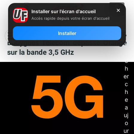
L’
✕
Installer sur l'écran d'accueil
o
Accès rapide depuis votre écran d'accueil
p
ér
5G : Free Mobile continue de freiner,
Installer
at
Bouygues Telecom dépasse Orange
e
sur la bande 3,5 GHz
ur
c
h
er
c
h
e
a
uj
o
ur