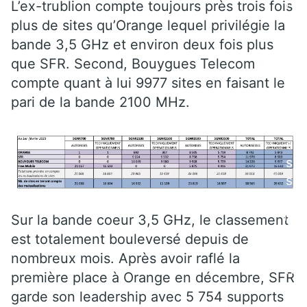
h
L’ex-trublion compte toujours près trois fois
é
plus de sites qu’Orange lequel privilégie la
e
bande 3,5 GHz et environ deux fois plus
s
que SFR. Second, Bouygues Telecom
d
compte quant à lui 9977 sites en faisant le
o
pari de la bande 2100 MHz.
u
bl
e
s
s
ur
la
Sur la bande coeur 3,5 GHz, le classement
b
est totalement bouleversé depuis de
a
nombreux mois. Après avoir raflé la
n
première place à Orange en décembre, SFR
d
garde son leadership avec 5 754 supports
e