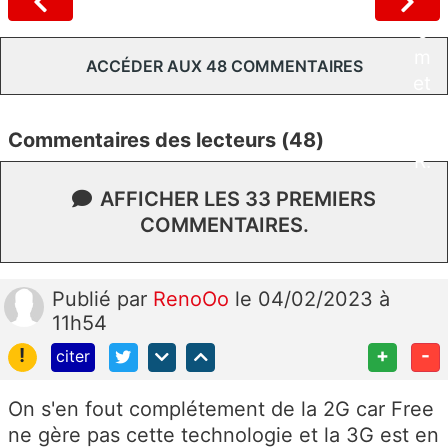
c
o
m
ACCÉDER AUX 48 COMMENTAIRES
et
S
F
Commentaires des lecteurs (48)
R.
AFFICHER LES 33 PREMIERS
COMMENTAIRES.
Publié
par
RenoOo
le 04/02/2023 à
11h54
!
+
-
citer
On s'en fout complétement de la 2G car Free
ne gère pas cette technologie et la 3G est en