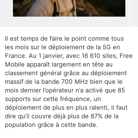
e
s
a
4
G
Il est temps de faire le point comme tous
e
les mois sur le déploiement de la 5G en
n
France. Au 1 janvier, avec 16 610 sites, Free
m
Mobile apparaît largement en tête au
et
classement général grâce au déploiement
ta
massif de la bande 700 MHz bien que le
nt
mois dernier l’opérateur n’a activé que 85
le
supports sur cette fréquence, un
s
b
déploiement de plus en plus ralenti, il faut
o
dire qu’il couvre déjà plus de 87% de la
u
population grâce à cette bande.
c