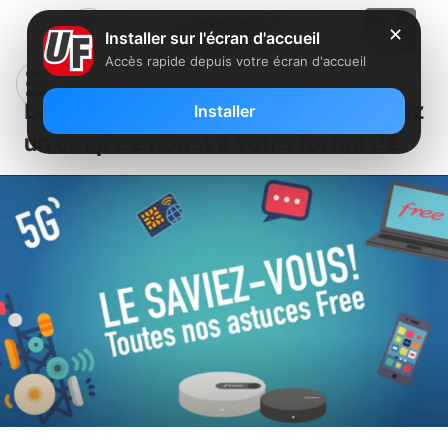
✕
Installer sur l'écran d'accueil
Accès rapide depuis votre écran d'accueil
Les astuces Free en vidéo : donnez
Installer
un coup de boost à votre forfait 2€