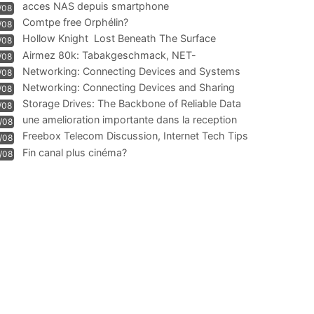
acces NAS depuis smartphone
/08
Comtpe free Orphélin?
/08
Hollow Knight  Lost Beneath The Surface
/08
Airmez 80k: Tabakgeschmack, NET-
/08
Technologie und Leistung im
Networking: Connecting Devices and Systems
/08
Networking: Connecting Devices and Sharing
/08
Information
Storage Drives: The Backbone of Reliable Data
/08
Management
une amelioration importante dans la reception
/08
WIFI
Freebox Telecom Discussion, Internet Tech Tips
/08
Communi
Fin canal plus cinéma?
/08