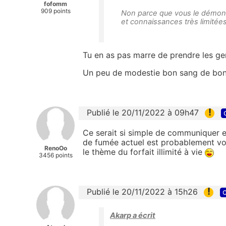
fofomm
909 points
Non parce que vous le démont
et connaissances très limitées
Tu en as pas marre de prendre les gen
Un peu de modestie bon sang de bon
!
Publié le 20/11/2022 à 09h47
Ce serait si simple de communiquer en
de fumée actuel est probablement vol
RenoOo
le thème du forfait illimité à vie
3456 points
!
Publié le 20/11/2022 à 15h26
c
Akarp a écrit