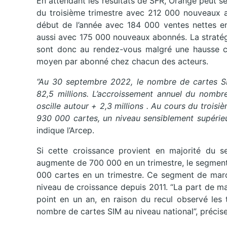
En attendant les résultats de SFR, Orange peut se 
du troisième trimestre avec 212 000 nouveaux a
début de l’année avec 184 000 ventes nettes en
aussi avec 175 000 nouveaux abonnés. La stratégi
sont donc au rendez-vous malgré une hausse cro
moyen par abonné chez chacun des acteurs.
“Au 30 septembre 2022, le nombre de cartes SI
82,5 millions. L’accroissement annuel du nombre
oscille autour + 2,3 millions . Au cours du trois
930 000 cartes, un niveau sensiblement supérieu
indique l’Arcep.
Si cette croissance provient en majorité du 
augmente de 700 000 en un trimestre, le segmen
000 cartes en un trimestre. Ce segment de marché
niveau de croissance depuis 2011. “La part de m
point en un an, en raison du recul observé les 
nombre de cartes SIM au niveau national”, précise 