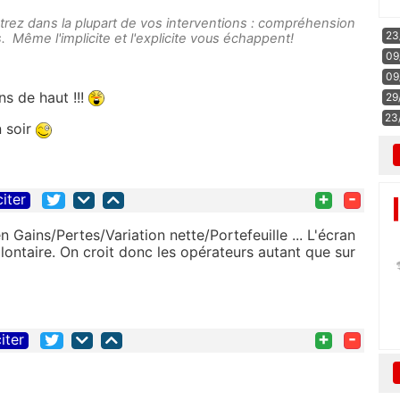
rez dans la plupart de vos interventions : compréhension
23
. Même l'implicite et l'explicite vous échappent!
09
09
s de haut !!!
29
23
 soir
+
-
citer
 Gains/Pertes/Variation nette/Portefeuille ... L'écran
ontaire. On croit donc les opérateurs autant que sur
+
-
iter