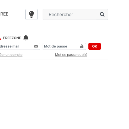
FREE
FREEZONE
OK
éer un compte
Mot de passe oublié