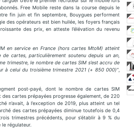
targuer d’être le premier recruteur sur le mobile lors
bonnés. Free Mobile reste dans la course depuis le
tre fin juin et fin septembre, Bouygues performent
e des opérateurs est bien huilée, les foyers français
issante des prix, en atteste l’élévation du revenu
M en service en France (hors cartes MtoM) atteint
 de cartes, particulièrement soutenu depuis un an,
ième trimestre, le nombre de cartes SIM s’est accru de
r à celui du troisième trimestre 2021 (+ 850 000)”
,
segment post-payé, dont le nombre de cartes SIM
t des cartes prépayées progresse également, de 220
 n’avait, à l’exception de 2019, plus atteint un tel
arché des cartes prépayées diminue toutefois de 0,4
trois trimestres précédents, pour s’établir à 9 % du
le régulateur.