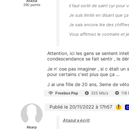
Atazul
290 points
il faut sortir de saint cyr pou
Je suis limité en disant que ça
Je sais encore lire des chiffre
Vous affirmez le contraire et j
Attention, ici les gens se sentent inte
condescendance se fait sentir , le dén
Je n' ose pas imaginer , si c était un s
pour certains c'est plus que ça ...
J ai une fille de 20 ans, 3eme de véto
Freebox Pop
325 Mb/s
118
!
Publié le 20/11/2022 à 17h57
c
Atazul a écrit
Akarp