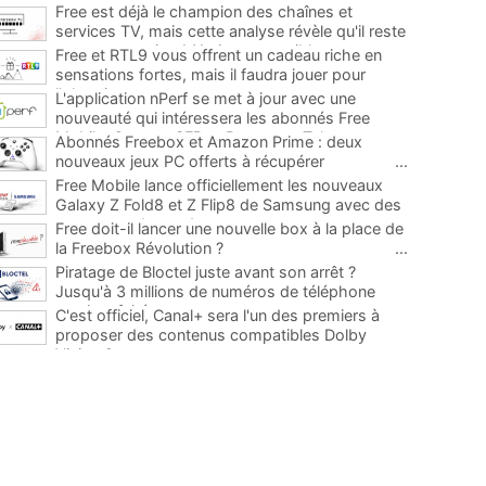
Free est déjà le champion des chaînes et
services TV, mais cette analyse révèle qu'il reste
encore au moins 141 ajouts possibles
...
Free et RTL9 vous offrent un cadeau riche en
sensations fortes, mais il faudra jouer pour
l'obtenir
...
L'application nPerf se met à jour avec une
nouveauté qui intéressera les abonnés Free
Mobile, Orange, SFR et Bouygues Telecom
...
Abonnés Freebox et Amazon Prime : deux
nouveaux jeux PC offerts à récupérer
...
Free Mobile lance officiellement les nouveaux
Galaxy Z Fold8 et Z Flip8 de Samsung avec des
promos et des cadeaux
...
Free doit-il lancer une nouvelle box à la place de
la Freebox Révolution ?
...
Piratage de Bloctel juste avant son arrêt ?
Jusqu'à 3 millions de numéros de téléphone
auraient fuité
...
C'est officiel, Canal+ sera l'un des premiers à
proposer des contenus compatibles Dolby
Vision 2
...