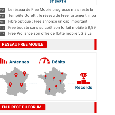
ST BARTH
Le réseau de Free Mobile progresse mais reste le
/01
m
...
Tempête Goretti : le réseau de Free fortement impa
/01
...
Fibre optique : Free annonce un cap important
/10
pass
...
Free booste sans surcoût son forfait mobile à 9,99
/07
...
Free Pro lance son offre de flotte mobile 5G à La
...
/05
RÉSEAU FREE MOBILE
Antennes
Débits
Records
EN DIRECT DU FORUM