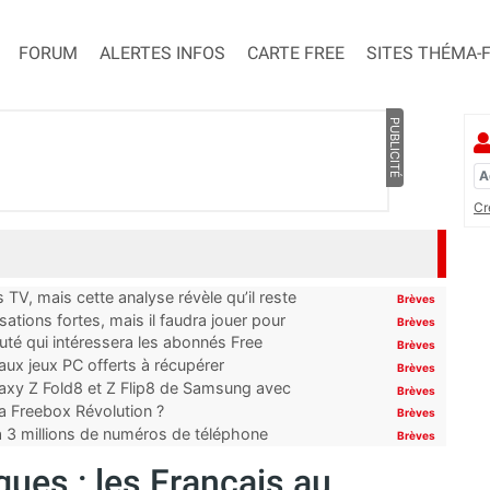
FORUM
ALERTES INFOS
CARTE FREE
SITES THÉMA-
PUBLICITÉ
Cr
TV, mais cette analyse révèle qu’il reste
Brèves
ations fortes, mais il faudra jouer pour
Brèves
uté qui intéressera les abonnés Free
Brèves
x jeux PC offerts à récupérer
Brèves
laxy Z Fold8 et Z Flip8 de Samsung avec
Brèves
 la Freebox Révolution ?
Brèves
’à 3 millions de numéros de téléphone
Brèves
ues : les Français au