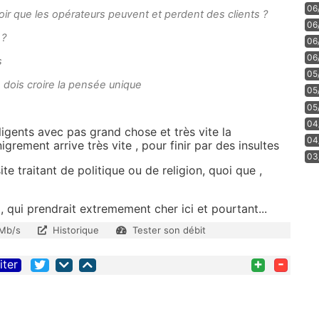
06
r voir que les opérateurs peuvent et perdent des clients ?
06
 ?
06
06
s
05
e dois croire la pensée unique
05
05
04
lligents avec pas grand chose et très vite la
04
igrement arrive très vite , pour finir par des insultes
03
ite traitant de politique ou de religion, quoi que ,
, qui prendrait extremement cher ici et pourtant...
 Mb/s
Historique
Tester son débit
+
-
iter