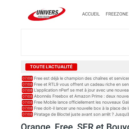
ACCUEIL
FREEZONE
TOUTE L'ACTUALITÉ
Free est déjà le champion des chaînes et services 
07/08
encore au moin...
Free et RTL9 vous offrent un cadeau riche en sens
07/08
l’obtenir
L’application nPerf se met à jour avec une nouvea
07/08
Mobile, Orange, SFR ...
Abonnés Freebox et Amazon Prime : deux nouveau
07/08
Free Mobile lance officiellement les nouveaux Ga
07/08
des promos et des cadeaux
Free doit-il lancer une nouvelle box à la place de
07/08
Piratage de Bloctel juste avant son arrêt ? Jusqu
07/08
auraient fuité
Orange, Free, SFR et Bouyg