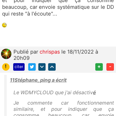
et pour indiquer que ça consomme
beaucoup, car envoie systématique sur le DD
qui reste "à l'écoute"...
Publié
par
chrispas
le 18/11/2022 à
20h09
!
+
-
citer
11Stéphane_ping a écrit
Le WDMYCLOUD que j'ai désactiv
é
Je commente car fonctionnement
similaire, et pour indiquer que ça
consomme beaucoup, car envoie