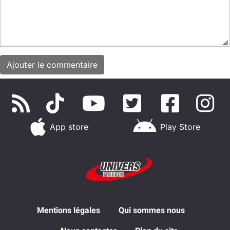
App store
Play Store
Mentions légales
Qui sommes nous