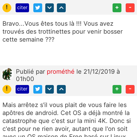
!
+
-
citer
Bravo...Vous êtes tous là !!! Vous avez
trouvés des trottinettes pour venir bosser
cette semaine ???
Publié
par
prométhé
le 21/12/2019 à
01h00
!
+
-
citer
Mais arrêtez s'il vous plait de vous faire les
apôtres de android. Cet OS a déjà montré la
catastrophe que c'est sur la mini 4K. Donc si
c'est pour ne rien avoir, autant que l'on soit
avec un OS maison de Free basé sur Linux,