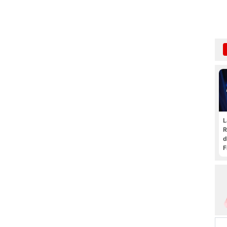
L
R
d
F
t