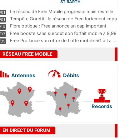
ST BARTH
Le réseau de Free Mobile progresse mais reste le
/01
m
...
Tempête Goretti : le réseau de Free fortement impa
/01
...
Fibre optique : Free annonce un cap important
/10
pass
...
Free booste sans surcoût son forfait mobile à 9,99
/07
...
Free Pro lance son offre de flotte mobile 5G à La
...
/05
RÉSEAU FREE MOBILE
Antennes
Débits
Records
EN DIRECT DU FORUM