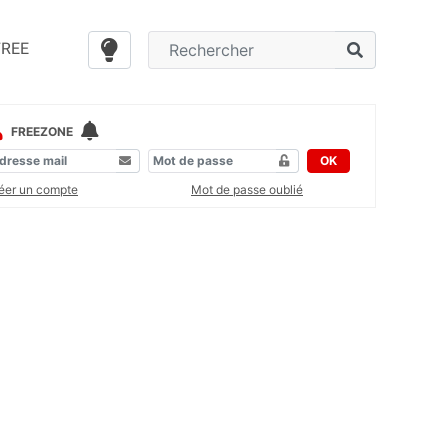
FREE
FREEZONE
OK
éer un compte
Mot de passe oublié