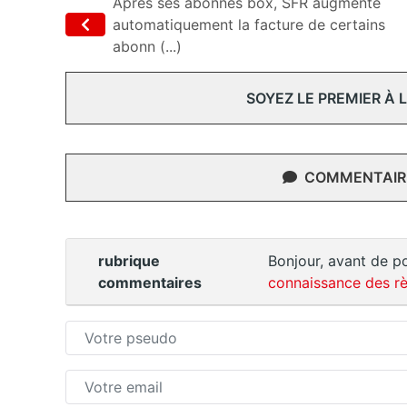
Après ses abonnés box, SFR augmente
automatiquement la facture de certains
abonn (...)
SOYEZ LE PREMIER À
COMMENTAIRE
rubrique
Bonjour, avant de po
commentaires
connaissance des rè