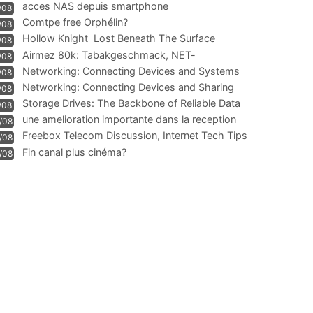
acces NAS depuis smartphone
/08
Comtpe free Orphélin?
/08
Hollow Knight  Lost Beneath The Surface
/08
Airmez 80k: Tabakgeschmack, NET-
/08
Technologie und Leistung im
Networking: Connecting Devices and Systems
/08
Networking: Connecting Devices and Sharing
/08
Information
Storage Drives: The Backbone of Reliable Data
/08
Management
une amelioration importante dans la reception
/08
WIFI
Freebox Telecom Discussion, Internet Tech Tips
/08
Communi
Fin canal plus cinéma?
/08