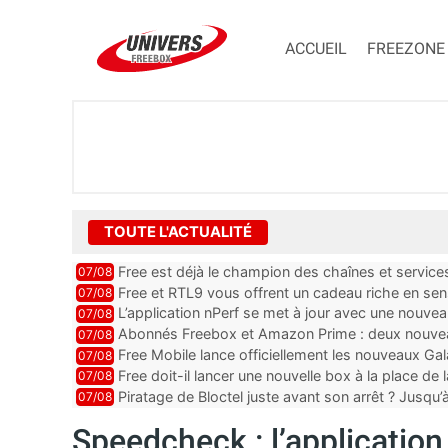
ACCUEIL
FREEZONE
TOUTE L'ACTUALITÉ
Free est déjà le champion des chaînes et services 
07/08
encore au moin...
Free et RTL9 vous offrent un cadeau riche en sens
07/08
l’obtenir
L’application nPerf se met à jour avec une nouvea
07/08
Mobile, Orange, SFR ...
Abonnés Freebox et Amazon Prime : deux nouveau
07/08
Free Mobile lance officiellement les nouveaux Ga
07/08
des promos et des cadeaux
Free doit-il lancer une nouvelle box à la place de
07/08
Piratage de Bloctel juste avant son arrêt ? Jusqu
07/08
auraient fuité
Speedcheck : l’application