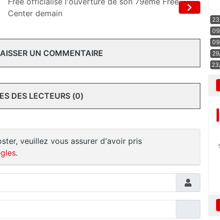
Free officialise l'ouverture de son 79ème Free
Center demain
23
09
09
 LAISSER UN COMMENTAIRE
29
23
S DES LECTEURS (0)
ster, veuillez vous assurer d'avoir pris
gles
.