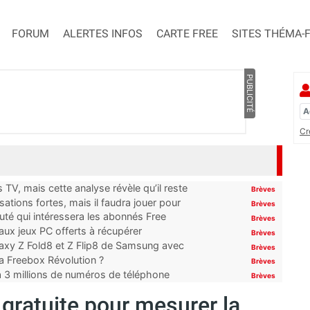
FORUM
ALERTES INFOS
CARTE FREE
SITES THÉMA-
PUBLICITÉ
Cr
TV, mais cette analyse révèle qu’il reste
Brèves
ations fortes, mais il faudra jouer pour
Brèves
uté qui intéressera les abonnés Free
Brèves
x jeux PC offerts à récupérer
Brèves
laxy Z Fold8 et Z Flip8 de Samsung avec
Brèves
 la Freebox Révolution ?
Brèves
’à 3 millions de numéros de téléphone
Brèves
 gratuite pour mesurer la