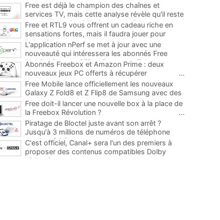
Free est déjà le champion des chaînes et
services TV, mais cette analyse révèle qu'il reste
encore au moins 141 ajouts possibles
...
Free et RTL9 vous offrent un cadeau riche en
sensations fortes, mais il faudra jouer pour
l'obtenir
...
L'application nPerf se met à jour avec une
nouveauté qui intéressera les abonnés Free
Mobile, Orange, SFR et Bouygues Telecom
...
Abonnés Freebox et Amazon Prime : deux
nouveaux jeux PC offerts à récupérer
...
Free Mobile lance officiellement les nouveaux
Galaxy Z Fold8 et Z Flip8 de Samsung avec des
promos et des cadeaux
...
Free doit-il lancer une nouvelle box à la place de
la Freebox Révolution ?
...
Piratage de Bloctel juste avant son arrêt ?
Jusqu'à 3 millions de numéros de téléphone
auraient fuité
...
C'est officiel, Canal+ sera l'un des premiers à
proposer des contenus compatibles Dolby
Vision 2
...