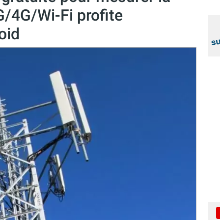
G/4G/Wi-Fi profite
oid