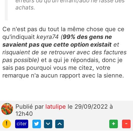
erreurs ou qu'un enfant/ado ne fasse des
achats.
Ce n'est pas du tout la même chose que ce
qu'indiquait
keyra74
(
99% des gens ne
savaient pas que cette option existait
et
risquaient de se retrouver avec des factures
pas possible)
et a qui je répondais, donc je
sais pas pourquoi vous me citez, votre
remarque n'a aucun rapport avec la sienne.
Publié
par
latulipe
le 29/09/2022 à
12h40
!
+
-
citer