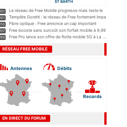
ST BARTH
Le réseau de Free Mobile progresse mais reste le
/01
m
...
Tempête Goretti : le réseau de Free fortement impa
/01
...
Fibre optique : Free annonce un cap important
/10
pass
...
Free booste sans surcoût son forfait mobile à 9,99
/07
...
Free Pro lance son offre de flotte mobile 5G à La
...
/05
RÉSEAU FREE MOBILE
Antennes
Débits
Records
EN DIRECT DU FORUM