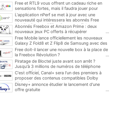
Free et RTL9 vous offrent un cadeau riche en
sensations fortes, mais il faudra jouer pour
l'obtenir
...
L'application nPerf se met à jour avec une
nouveauté qui intéressera les abonnés Free
Mobile, Orange, SFR et Bouygues Telecom
...
Abonnés Freebox et Amazon Prime : deux
nouveaux jeux PC offerts à récupérer
...
Free Mobile lance officiellement les nouveaux
Galaxy Z Fold8 et Z Flip8 de Samsung avec des
promos et des cadeaux
...
Free doit-il lancer une nouvelle box à la place de
la Freebox Révolution ?
...
Piratage de Bloctel juste avant son arrêt ?
Jusqu'à 3 millions de numéros de téléphone
auraient fuité
...
C'est officiel, Canal+ sera l'un des premiers à
proposer des contenus compatibles Dolby
Vision 2
...
Disney+ annonce étudier le lancement d'une
offre gratuite
...