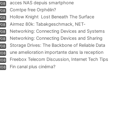
acces NAS depuis smartphone
/08
Comtpe free Orphélin?
/08
Hollow Knight  Lost Beneath The Surface
/08
Airmez 80k: Tabakgeschmack, NET-
/08
Technologie und Leistung im
Networking: Connecting Devices and Systems
/08
Networking: Connecting Devices and Sharing
/08
Information
Storage Drives: The Backbone of Reliable Data
/08
Management
une amelioration importante dans la reception
/08
WIFI
Freebox Telecom Discussion, Internet Tech Tips
/08
Communi
Fin canal plus cinéma?
/08