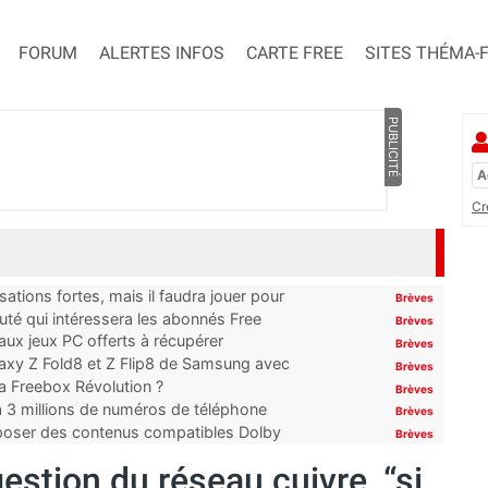
FORUM
ALERTES INFOS
CARTE FREE
SITES THÉMA-
PUBLICITÉ
Cr
ations fortes, mais il faudra jouer pour
Brèves
uté qui intéressera les abonnés Free
Brèves
x jeux PC offerts à récupérer
Brèves
laxy Z Fold8 et Z Flip8 de Samsung avec
Brèves
 la Freebox Révolution ?
Brèves
’à 3 millions de numéros de téléphone
Brèves
proposer des contenus compatibles Dolby
Brèves
stion du réseau cuivre, “si