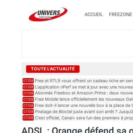
ACCUEIL
FREEZONE
TOUTE L'ACTUALITÉ
Free et RTL9 vous offrent un cadeau riche en sens
07/08
l’obtenir
L’application nPerf se met à jour avec une nouvea
07/08
Mobile, Orange, SFR ...
Abonnés Freebox et Amazon Prime : deux nouveau
07/08
Free Mobile lance officiellement les nouveaux Ga
07/08
des promos et des cadeaux
Free doit-il lancer une nouvelle box à la place de
07/08
Piratage de Bloctel juste avant son arrêt ? Jusqu
07/08
auraient fuité
C’est officiel, Canal+ sera l’un des premiers à 
07/08
Vision 2
ADSL : Orange défend sa ge