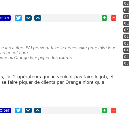
06
06
+
-
06
citer
06
05
05
05
ue les autres FAI peuvent faire le nécessaire pour faire leur
04
rtier est fibré.
04
t peur qu'Orange leur pique des clients
03
, j'ai 2 opérateurs qui ne veulent pas faire le job, et
 se faire piquer de clients par Orange n'ont qu'a
+
-
citer