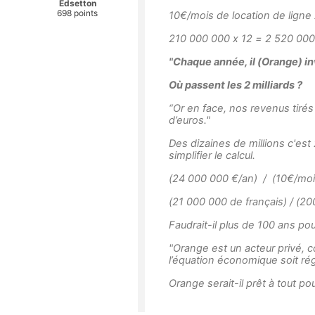
Edsetton
698 points
10€/mois de location de ligne
210 000 000 x 12 = 2 520 000 0
"
Chaque année, il (Orange) in
Où passent les 2 milliards ?
“
Or en face, nos revenus tirés
d’euros."
Des dizaines de millions c'est
simplifier le calcul.
(24 000 000 €/an) / (10€/moi
(21 000 000 de français) / (2
Faudrait-il plus de 100 ans pour
"Orange est un acteur privé, 
l’équation économique soit rég
Orange serait-il prêt à tout po