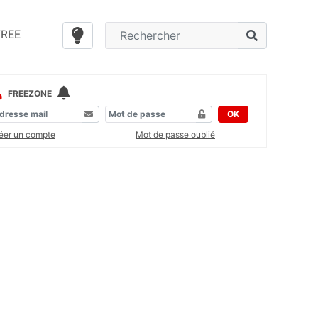
FREE
FREEZONE
OK
éer un compte
Mot de passe oublié