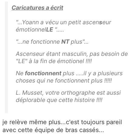
Caricatures a écrit
"...Yoann a vécu un petit ascen
s
eur
émotionnel
LE
".....
"…
ne fonctionne
NT
plus"...
Ascenseur étant masculin, pas besoin de
"LE" à la fin de émotionel !!!!
Ne
fonctionnent
plus .....il y a plusieurs
choses qui ne fonctionnent plus !!!!!
L. Musset, votre orthographe est aussi
déplorable que cette histoire !!!!
je relève même plus...c'est toujours pareil
avec cette équipe de bras cassés...