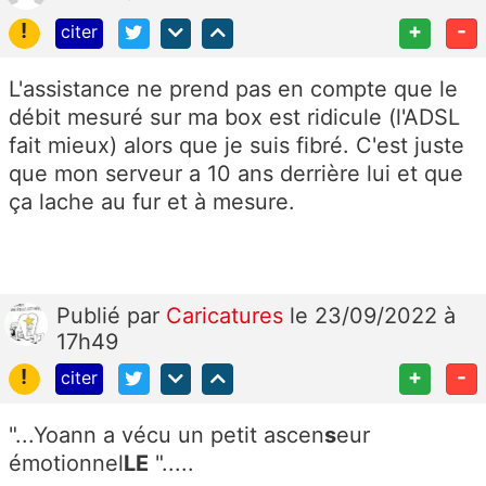
!
+
-
citer
L'assistance ne prend pas en compte que le
débit mesuré sur ma box est ridicule (l'ADSL
fait mieux) alors que je suis fibré. C'est juste
que mon serveur a 10 ans derrière lui et que
ça lache au fur et à mesure.
Publié
par
Caricatures
le 23/09/2022 à
17h49
!
+
-
citer
"...Yoann a vécu un petit ascen
s
eur
émotionnel
LE
".....