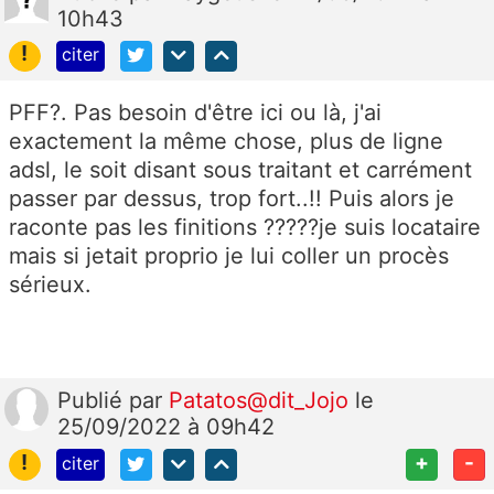
10h43
!
citer
PFF?. Pas besoin d'être ici ou là, j'ai
exactement la même chose, plus de ligne
adsl, le soit disant sous traitant et carrément
passer par dessus, trop fort..!! Puis alors je
raconte pas les finitions ?????je suis locataire
mais si jetait proprio je lui coller un procès
sérieux.
Publié
par
Patatos@dit_Jojo
le
25/09/2022 à 09h42
!
+
-
citer