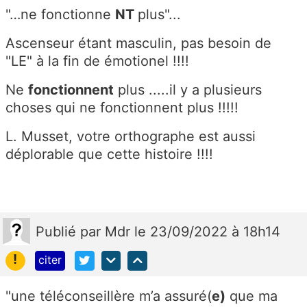
"…
ne fonctionne
NT
plus"...
Ascenseur étant masculin, pas besoin de
"LE" à la fin de émotionel !!!!
Ne
fonctionnent
plus .....il y a plusieurs
choses qui ne fonctionnent plus !!!!!
L. Musset, votre orthographe est aussi
déplorable que cette histoire !!!!
Publié
par
Mdr
le 23/09/2022 à 18h14
!
citer
"une téléconseillère m’a assuré(
e)
que ma