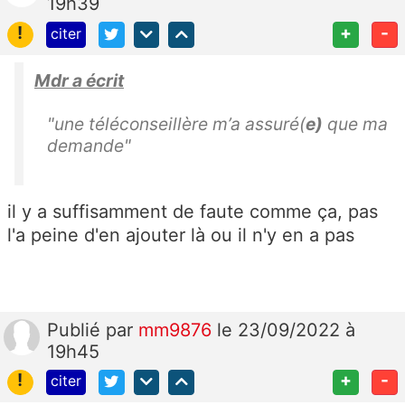
19h39
!
+
-
citer
Mdr a écrit
"une téléconseillère m’a assuré(
e)
que ma
demande"
il y a suffisamment de faute comme ça, pas
l'a peine d'en ajouter là ou il n'y en a pas
Publié
par
mm9876
le 23/09/2022 à
19h45
!
+
-
citer