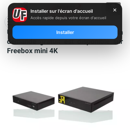
✕
Installer sur l'écran d'accueil
Accès rapide depuis votre écran d'accueil
Un nouveau service de vidéo à la
Installer
demande gratuit est disponible sur
Freebox mini 4K