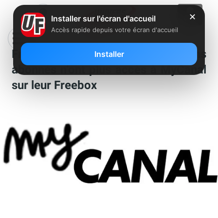
✕
Installer sur l'écran d'accueil
Accès rapide depuis votre écran d'accueil
Freebox mini 4K: pourquoi certains
Installer
abonnés n’ont plus accès à MyCanal
sur leur Freebox