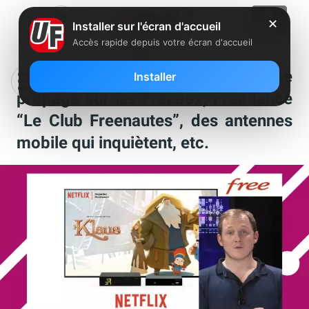
✕
Installer sur l'écran d'accueil
Accès rapide depuis votre écran d'accueil
“Totalement Fibrés” : Netflix se
Installer
propage sur les Freebox, Free lance
“Le Club Freenautes”, des antennes
mobile qui inquiètent, etc.