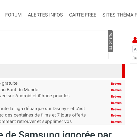
FORUM
ALERTES INFOS
CARTE FREE
SITES THÉMA-
PUBLICITÉ
Cr
 gratuite
Brèves
t au Bout du Monde
Brèves
ivée sur Android et iPhone pour les
Brèves
Brèves
oute la Liga débarque sur Disney+ et c’est
Brèves
 des centaines de films et 7 jours offerts
Brèves
 comment retrouver et supprimer vos
Brèves
 de Samsung ignorée par