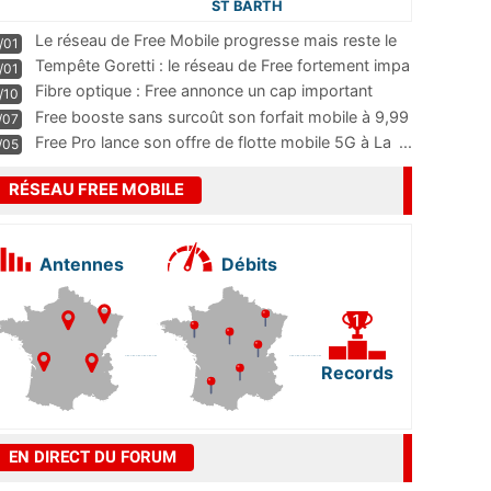
ST BARTH
Le réseau de Free Mobile progresse mais reste le
/01
m
...
Tempête Goretti : le réseau de Free fortement impa
/01
...
Fibre optique : Free annonce un cap important
/10
pass
...
Free booste sans surcoût son forfait mobile à 9,99
/07
...
Free Pro lance son offre de flotte mobile 5G à La
...
/05
RÉSEAU FREE MOBILE
Antennes
Débits
Records
EN DIRECT DU FORUM