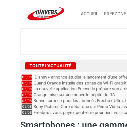
ACCUEIL
FREEZONE
TOUTE L'ACTUALITÉ
Disney+ annonce étudier le lancement d’une offre
06/08
Quand Orange installe des zones de Wi-Fi gratui
06/08
La nouvelle application Freenetic prépare son arr
06/08
abonnés Freebox, testez la
Orange mise sur une nouvelle pépite de l’IA
06/08
Bonne surprise pour les abonnés Freebox Ultra, t
06/08
inclus
Sony Pictures Core débarque sur Prime Video avec
05/08
Freebox : vous payez peut-être pour rien, voici
05/08
abonnements TV oubliés
Smartphones : une gamme