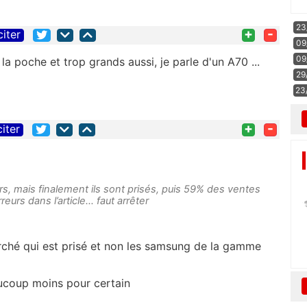
23
+
-
citer
09
09
 la poche et trop grands aussi, je parle d'un A70 ...
29
23
+
-
citer
, mais finalement ils sont prisés, puis 59% des ventes
eurs dans l’article… faut arrêter
arché qui est prisé et non les samsung de la gamme
eaucoup moins pour certain