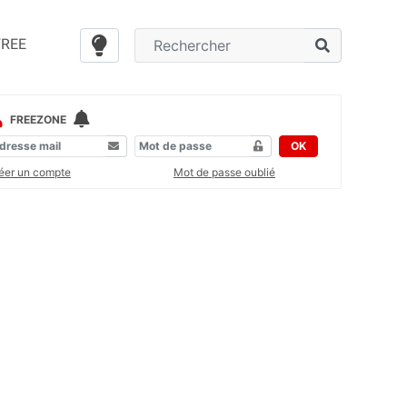
FREE
FREEZONE
OK
éer un compte
Mot de passe oublié