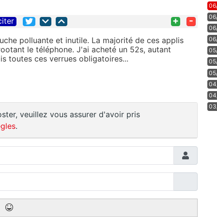
06
06
+
-
citer
06
he polluante et inutile. La majorité de ces applis
06
 rootant le téléphone. J'ai acheté un 52s, autant
05
is toutes ces verrues obligatoires...
05
05
04
04
03
ster, veuillez vous assurer d'avoir pris
gles
.