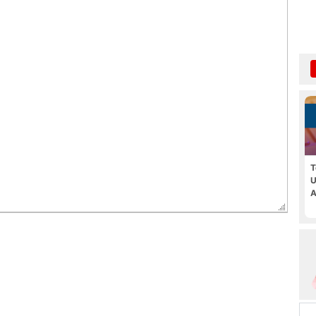
T
U
A