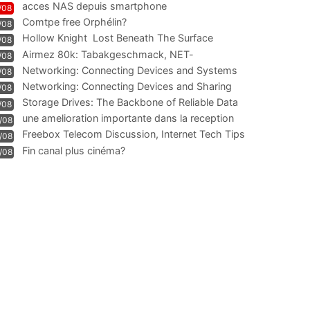
acces NAS depuis smartphone
/08
Comtpe free Orphélin?
/08
Hollow Knight  Lost Beneath The Surface
/08
Airmez 80k: Tabakgeschmack, NET-
/08
Technologie und Leistung im
Networking: Connecting Devices and Systems
/08
Networking: Connecting Devices and Sharing
/08
Information
Storage Drives: The Backbone of Reliable Data
/08
Management
une amelioration importante dans la reception
/08
WIFI
Freebox Telecom Discussion, Internet Tech Tips
/08
Communi
Fin canal plus cinéma?
/08