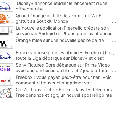
Disney+ annonce étudier le lancement d'une
offre gratuite
...
Quand Orange installe des zones de Wi-Fi
gratuit au Bout du Monde
...
La nouvelle application Freenetic prépare son
arrivée sur Android et iPhone pour les abonnés
Freebox, testez la
...
Orange mise sur une nouvelle pépite de l'IA
...
Bonne surprise pour les abonnés Freebox Ultra,
toute la Liga débarque sur Disney+ et c'est
inclus
...
Sony Pictures Core débarque sur Prime Video
avec des centaines de films et 7 jours offerts
...
Freebox : vous payez peut-être pour rien, voici
comment retrouver et supprimer vos
abonnements TV oubliés
...
Ca s'est passé chez Free et dans les télécoms :
Free dénonce et agit, un nouvel appareil pointe
le bout de son nez chez des abonnés Freebox...
...