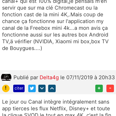
canal+ qui est 100% digital,je pensais m'en
servir que sur ma clé Chromecast ou la
fonction cast de la mini 4K,.Mais coup de
chance ça fonctionne sur l'application my
canal de la Freebox mini 4k...a mon avis ça
fonctionne aussi sur les autres box Android
TV,ä vérifier (NVIDIA, Xiaomi mi box,box TV
de Bouygues....)
Publié
par
Delta4g
le 07/11/2019 à 20h33
!
+
-
citer
Le jour ou Canal intègre intégralement sans
app tierces les flux Netflix, Disney+ et toute
la clique SVOD le tout en max 4K, c'est la fin