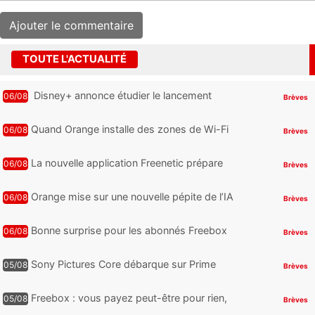
TOUTE L'ACTUALITÉ
Disney+ annonce étudier le lancement
06/08
Brèves
d’une offre gratuite
Quand Orange installe des zones de Wi-Fi
06/08
Brèves
gratuit au Bout du Monde
La nouvelle application Freenetic prépare
06/08
Brèves
son arrivée sur Android et iPhone pour les
abonnés Freebox, testez la
Orange mise sur une nouvelle pépite de l’IA
06/08
Brèves
Bonne surprise pour les abonnés Freebox
06/08
Brèves
Ultra, toute la Liga débarque sur Disney+
et c’est inclus
Sony Pictures Core débarque sur Prime
05/08
Brèves
Video avec des centaines de films et 7
jours offerts
Freebox : vous payez peut-être pour rien,
05/08
Brèves
voici comment retrouver et supprimer vos