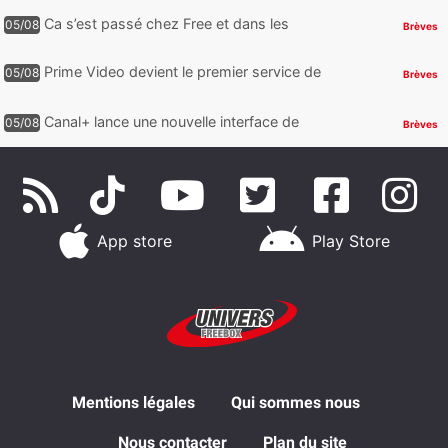
abonnements TV oubliés
Ca s’est passé chez Free et dans les
05/08
Brèves
télécoms : Free dénonce et agit, un nouvel
appareil pointe le bout de...
Prime Video devient le premier service de
05/08
Brèves
streaming à franchir un nouveau cap en
HDR avec ce lancement
Canal+ lance une nouvelle interface de
05/08
Brèves
navigation sur iOS
App store
Play Store
Mentions légales
Qui sommes nous
Nous contacter
Plan du site