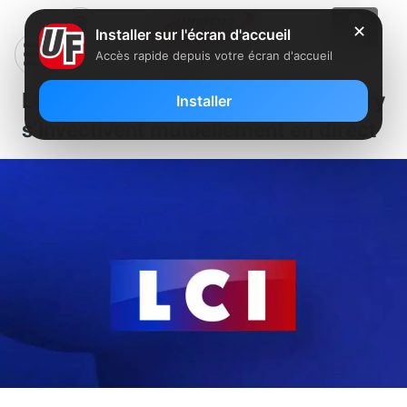
✕
Installer sur l'écran d'accueil
Accès rapide depuis votre écran d'accueil
LCI : Daniel Cohn-Bendit et Luc Ferry
Installer
s’invectivent mutuellement en direct