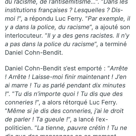
du racisme, de l’antisémitisme…
“. “
Dans les
institutions françaises ? Lesquelles ? Dis-
moi !
“, a répondu Luc Ferry. “
Par exemple, il
y a dans la police, du racisme
“, a ajouté son
interlocuteur. “
Il y a des gens racistes. Il n’y
a pas dans la police du racisme
“, a terminé
Daniel Cohn-Bendit.
Daniel Cohn-Bendit s’est emporté : “
Arrête
! Arrête ! Laisse-moi finir maintenant ! J’en
ai marre ! Tu as parlé pendant dix minutes
!
“. “
Tu dis n’importe quoi ! Tu dis que des
conneries !
“, a alors rétorqué Luc Ferry.
“
Même si je dis des conneries, j’ai le droit
de parler ! Ta gueule !
“, a lancé l’ex-
politicien. “
La tienne, pauvre crétin !
Tu ne