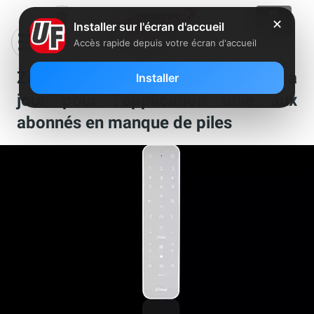
✕
Installer sur l'écran d'accueil
Accès rapide depuis votre écran d'accueil
Zapette pour Freebox : une mise à
Installer
jour pour l’application utile aux
abonnés en manque de piles