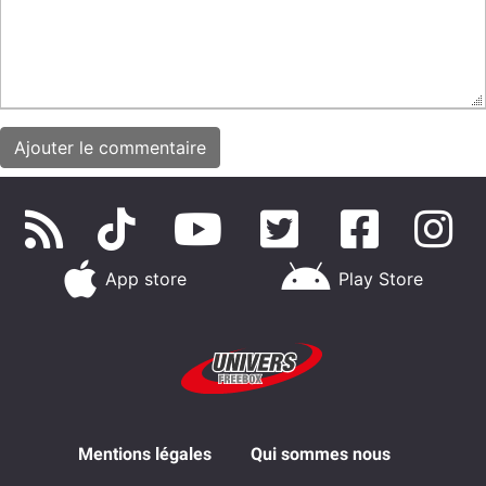
App store
Play Store
Mentions légales
Qui sommes nous