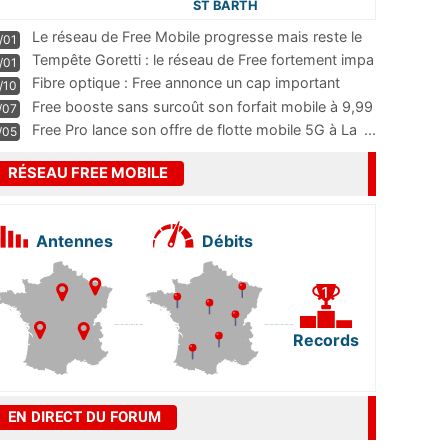
ST BARTH
Le réseau de Free Mobile progresse mais reste le
/01
m
...
Tempête Goretti : le réseau de Free fortement impa
/01
...
Fibre optique : Free annonce un cap important
/10
pass
...
Free booste sans surcoût son forfait mobile à 9,99
/07
...
Free Pro lance son offre de flotte mobile 5G à La
...
/05
RÉSEAU FREE MOBILE
Antennes
Débits
Records
EN DIRECT DU FORUM