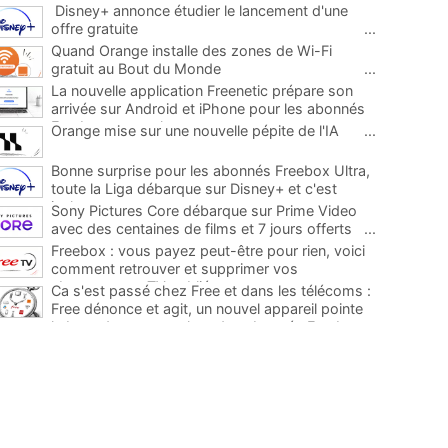
Disney+ annonce étudier le lancement d'une
offre gratuite
...
Quand Orange installe des zones de Wi-Fi
gratuit au Bout du Monde
...
La nouvelle application Freenetic prépare son
arrivée sur Android et iPhone pour les abonnés
Freebox, testez la
...
Orange mise sur une nouvelle pépite de l'IA
...
Bonne surprise pour les abonnés Freebox Ultra,
toute la Liga débarque sur Disney+ et c'est
inclus
...
Sony Pictures Core débarque sur Prime Video
avec des centaines de films et 7 jours offerts
...
Freebox : vous payez peut-être pour rien, voici
comment retrouver et supprimer vos
abonnements TV oubliés
...
Ca s'est passé chez Free et dans les télécoms :
Free dénonce et agit, un nouvel appareil pointe
le bout de son nez chez des abonnés Freebox...
...