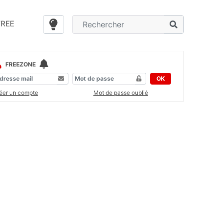
FREE
FREEZONE
OK
éer un compte
Mot de passe oublié