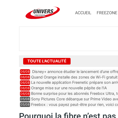
ACCUEIL
FREEZONE
TOUTE L'ACTUALITÉ
Disney+ annonce étudier le lancement d’une offre
06/08
Quand Orange installe des zones de Wi-Fi gratui
06/08
La nouvelle application Freenetic prépare son arr
06/08
abonnés Freebox, testez la
Orange mise sur une nouvelle pépite de l’IA
06/08
Bonne surprise pour les abonnés Freebox Ultra, t
06/08
inclus
Sony Pictures Core débarque sur Prime Video avec
05/08
Freebox : vous payez peut-être pour rien, voici
05/08
abonnements TV oubliés
Pourquoi la fibre n’est pa