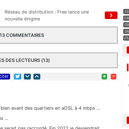
"
Réseau de distribution : Free lance une
23
09
)
nouvelle énigme
09
29
 13 COMMENTAIRES
23
 DES LECTEURS (13)
+
-
citer
bien avant des quartiers en aDSL à 4 mbps ...
 ...
e serait pas raccordé. Fin 2022 je deviendrait