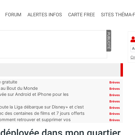
FORUM
ALERTES INFOS
CARTE FREE
SITES THÉMA-
PUBLICITÉ
Cr
 gratuite
Brèves
t au Bout du Monde
Brèves
ivée sur Android et iPhone pour les
Brèves
Brèves
oute la Liga débarque sur Disney+ et c’est
Brèves
 des centaines de films et 7 jours offerts
Brèves
 comment retrouver et supprimer vos
Brèves
s déployée dans mon quartier