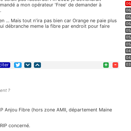
06
demandé a mon opérateur 'Free' de demander à
.
06
06
 ... Mais tout n'ira pas bien car Orange ne paie plus
06
ui débranche meme la fibre par endroit pour faire
05
05
05
04
04
+
-
citer
03
ent ?
RIP Anjou Fibre (hors zone AMII, département Maine
u RIP concerné.