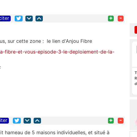
+
-
citer
s, sur cette zone : le lien d'Anjou Fibre
/la-fibre-et-vous-episode-3-le-deploiement-de-la-
F
T
R
d
+
-
iter
it hameau de 5 maisons individuelles, et situé à