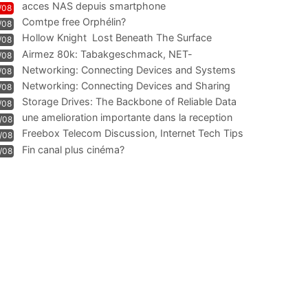
acces NAS depuis smartphone
/08
Comtpe free Orphélin?
/08
Hollow Knight  Lost Beneath The Surface
/08
Airmez 80k: Tabakgeschmack, NET-
/08
Technologie und Leistung im
Networking: Connecting Devices and Systems
/08
Networking: Connecting Devices and Sharing
/08
Information
Storage Drives: The Backbone of Reliable Data
/08
Management
une amelioration importante dans la reception
/08
WIFI
Freebox Telecom Discussion, Internet Tech Tips
/08
Communi
Fin canal plus cinéma?
/08