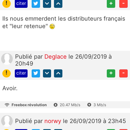
!
+
-
citer
Ils nous emmerdent les distributeurs français
et "leur retenue"
Publié
par
Deglace
le 26/09/2019 à
20h49
!
+
-
citer
Avoir.
Freebox révolution
20.47 Mb/s
3 Mb/s
Publié
par
norwy
le 26/09/2019 à 23h45