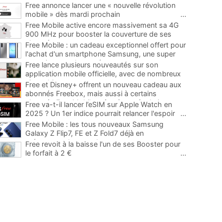
Free annonce lancer une « nouvelle révolution
mobile » dès mardi prochain
...
Free Mobile active encore massivement sa 4G
900 MHz pour booster la couverture de ses
abonnés
...
Free Mobile : un cadeau exceptionnel offert pour
l'achat d'un smartphone Samsung, une super
occasion pour la rentrée
...
Free lance plusieurs nouveautés sur son
application mobile officielle, avec de nombreux
ajouts bienvenus
...
Free et Disney+ offrent un nouveau cadeau aux
abonnés Freebox, mais aussi à certains
abonnés Free Mobile grâce à une évolution
...
Free va-t-il lancer l’eSIM sur Apple Watch en
2025 ? Un 1er indice pourrait relancer l'espoir
...
Free Mobile : les tous nouveaux Samsung
Galaxy Z Flip7, FE et Z Fold7 déjà en
précommande avec des promos
...
Free revoit à la baisse l'un de ses Booster pour
le forfait à 2 €
...