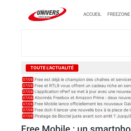
ACCUEIL
FREEZONE
TOUTE L'ACTUALITÉ
Free est déjà le champion des chaînes et services 
07/08
encore au moin...
Free et RTL9 vous offrent un cadeau riche en sens
07/08
l’obtenir
L’application nPerf se met à jour avec une nouvea
07/08
Mobile, Orange, SFR ...
Abonnés Freebox et Amazon Prime : deux nouveau
07/08
Free Mobile lance officiellement les nouveaux Ga
07/08
des promos et des cadeaux
Free doit-il lancer une nouvelle box à la place de
07/08
Piratage de Bloctel juste avant son arrêt ? Jusqu
07/08
auraient fuité
Free Mobile : un smartpho