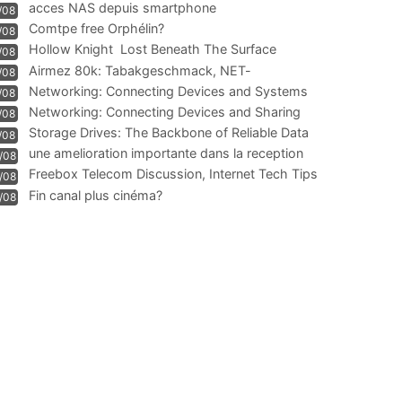
acces NAS depuis smartphone
/08
Comtpe free Orphélin?
/08
Hollow Knight  Lost Beneath The Surface
/08
Airmez 80k: Tabakgeschmack, NET-
/08
Technologie und Leistung im
Networking: Connecting Devices and Systems
/08
Networking: Connecting Devices and Sharing
/08
Information
Storage Drives: The Backbone of Reliable Data
/08
Management
une amelioration importante dans la reception
/08
WIFI
Freebox Telecom Discussion, Internet Tech Tips
/08
Communi
Fin canal plus cinéma?
/08