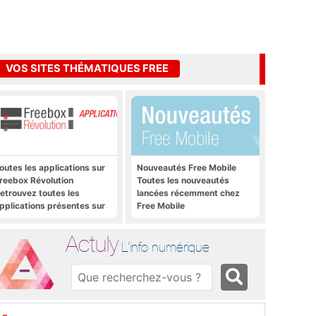
VOS SITES THÉMATIQUES FREE
outes les applications sur
Nouveautés Free Mobile
reebox Révolution
Toutes les nouveautés
etrouvez toutes les
lancées récemment chez
pplications présentes sur
Free Mobile
reebox Révolution en un
lic
Actuly
L'info numérique