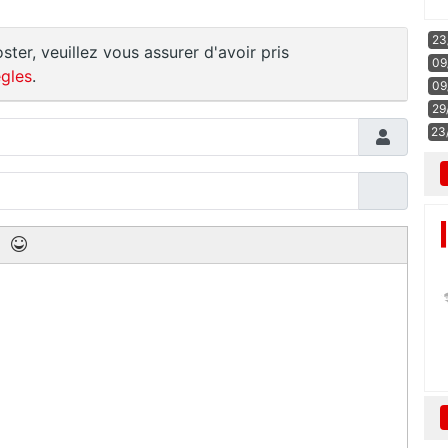
23
ster, veuillez vous assurer d'avoir pris
09
gles
.
09
29
23