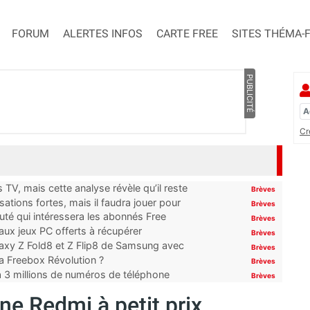
FORUM
ALERTES INFOS
CARTE FREE
SITES THÉMA-
PUBLICITÉ
Cr
TV, mais cette analyse révèle qu’il reste
Brèves
ations fortes, mais il faudra jouer pour
Brèves
uté qui intéressera les abonnés Free
Brèves
x jeux PC offerts à récupérer
Brèves
laxy Z Fold8 et Z Flip8 de Samsung avec
Brèves
 la Freebox Révolution ?
Brèves
’à 3 millions de numéros de téléphone
Brèves
ne Redmi à petit prix