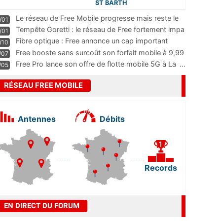
ST BARTH
Le réseau de Free Mobile progresse mais reste le
/01
m
...
Tempête Goretti : le réseau de Free fortement impa
/01
...
Fibre optique : Free annonce un cap important
/10
pass
...
Free booste sans surcoût son forfait mobile à 9,99
/07
...
Free Pro lance son offre de flotte mobile 5G à La
...
/05
RÉSEAU FREE MOBILE
Antennes
Débits
Records
EN DIRECT DU FORUM