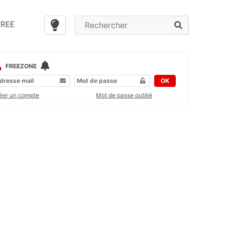
FREE
FREEZONE
OK
éer un compte
Mot de passe oublié