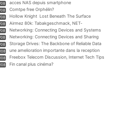
acces NAS depuis smartphone
/08
Comtpe free Orphélin?
/08
Hollow Knight  Lost Beneath The Surface
/08
Airmez 80k: Tabakgeschmack, NET-
/08
Technologie und Leistung im
Networking: Connecting Devices and Systems
/08
Networking: Connecting Devices and Sharing
/08
Information
Storage Drives: The Backbone of Reliable Data
/08
Management
une amelioration importante dans la reception
/08
WIFI
Freebox Telecom Discussion, Internet Tech Tips
/08
Communi
Fin canal plus cinéma?
/08