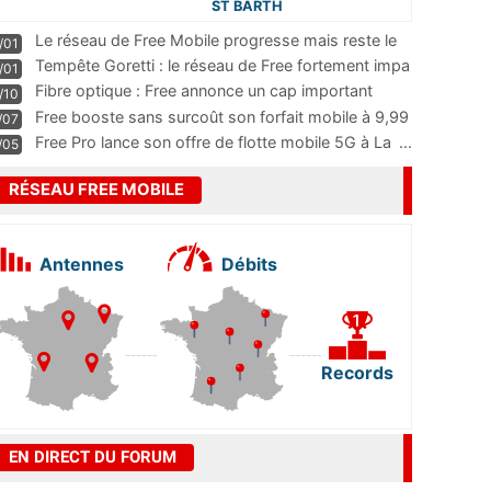
ST BARTH
Le réseau de Free Mobile progresse mais reste le
/01
m
...
Tempête Goretti : le réseau de Free fortement impa
/01
...
Fibre optique : Free annonce un cap important
/10
pass
...
Free booste sans surcoût son forfait mobile à 9,99
/07
...
Free Pro lance son offre de flotte mobile 5G à La
...
/05
RÉSEAU FREE MOBILE
Antennes
Débits
Records
EN DIRECT DU FORUM