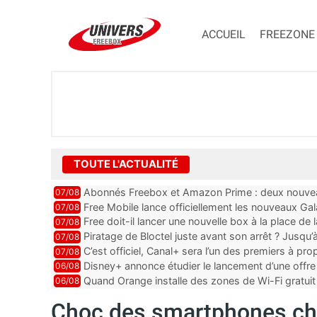
ACCUEIL
FREEZONE
TOUTE L'ACTUALITÉ
Abonnés Freebox et Amazon Prime : deux nouveau
07/08
Free Mobile lance officiellement les nouveaux Ga
07/08
des promos et des cadeaux
Free doit-il lancer une nouvelle box à la place de
07/08
Piratage de Bloctel juste avant son arrêt ? Jusqu
07/08
auraient fuité
C’est officiel, Canal+ sera l’un des premiers à 
07/08
Vision 2
Disney+ annonce étudier le lancement d’une offre 
06/08
Quand Orange installe des zones de Wi-Fi gratui
06/08
Choc des smartphones che