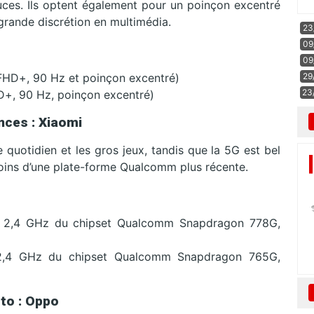
ces. Ils optent également pour un poinçon excentré
s grande discrétion en multimédia.
23
09
09
29
FHD+, 90 Hz et poinçon excentré)
23
+, 90 Hz, poinçon excentré)
ces : Xiaomi
 quotidien et les gros jeux, tandis que la 5G est bel
oins d’une plate-forme Qualcomm plus récente.
re 2,4 GHz du chipset Qualcomm Snapdragon 778G,
 2,4 GHz du chipset Qualcomm Snapdragon 765G,
to : Oppo