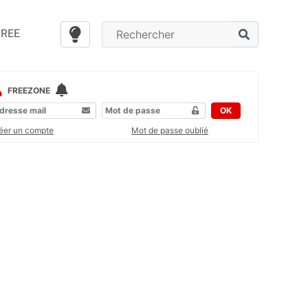
FREE
FREEZONE
OK
éer un compte
Mot de passe oublié