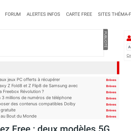
FORUM
ALERTES INFOS
CARTE FREE
SITES THÉMA-
PUBLICITÉ
Cr
x jeux PC offerts à récupérer
Brèves
laxy Z Fold8 et Z Flip8 de Samsung avec
Brèves
 la Freebox Révolution ?
Brèves
’à 3 millions de numéros de téléphone
Brèves
proposer des contenus compatibles Dolby
Brèves
gratuite
Brèves
t au Bout du Monde
Brèves
z Free : deux modèles 5G