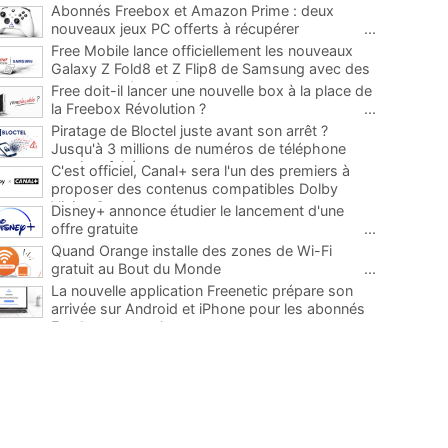
Abonnés Freebox et Amazon Prime : deux
nouveaux jeux PC offerts à récupérer
...
Free Mobile lance officiellement les nouveaux
Galaxy Z Fold8 et Z Flip8 de Samsung avec des
promos et des cadeaux
...
Free doit-il lancer une nouvelle box à la place de
la Freebox Révolution ?
...
Piratage de Bloctel juste avant son arrêt ?
Jusqu'à 3 millions de numéros de téléphone
auraient fuité
...
C'est officiel, Canal+ sera l'un des premiers à
proposer des contenus compatibles Dolby
Vision 2
...
Disney+ annonce étudier le lancement d'une
offre gratuite
...
Quand Orange installe des zones de Wi-Fi
gratuit au Bout du Monde
...
La nouvelle application Freenetic prépare son
arrivée sur Android et iPhone pour les abonnés
Freebox, testez la
...