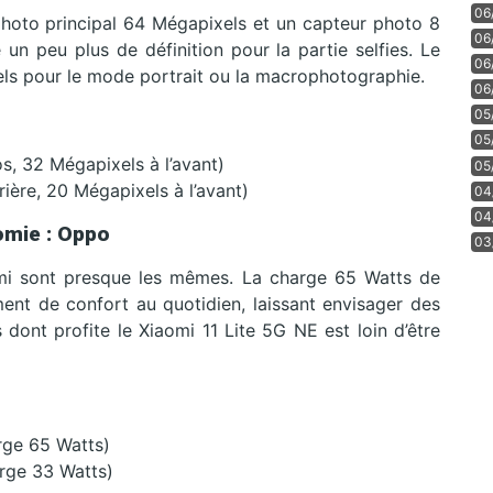
06
hoto principal 64 Mégapixels et un capteur photo 8
06
 un peu plus de définition pour la partie selfies. Le
06
xels pour le mode portrait ou la macrophotographie.
06
05
05
s, 32 Mégapixels à l’avant)
05
rière, 20 Mégapixels à l’avant)
04
04
omie : Oppo
03
omi sont presque les mêmes. La charge 65 Watts de
ment de confort au quotidien, laissant envisager des
dont profite le Xiaomi 11 Lite 5G NE est loin d’être
rge 65 Watts)
rge 33 Watts)