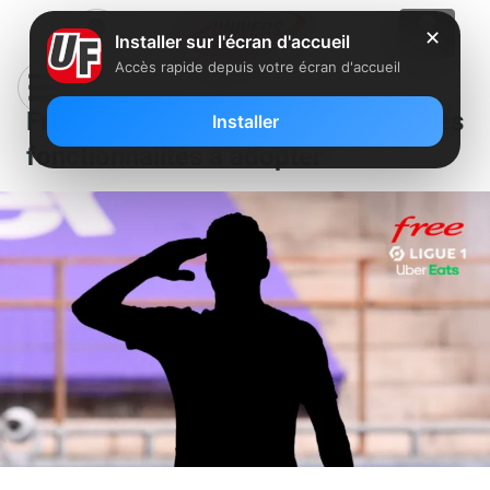
✕
Installer sur l'écran d'accueil
Accès rapide depuis votre écran d'accueil
Free Ligue 1 lance deux nouvelles
Installer
fonctionnalités à adopter