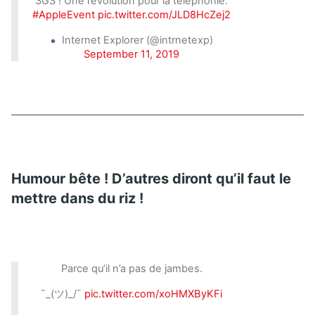
3GS ! Une révolution pour la téléphonie.
#AppleEvent
pic.twitter.com/JLD8HcZej2
Internet Explorer (@intrnetexp)
September 11, 2019
Humour bête ! D’autres diront qu’il faut le
mettre dans du riz !
Parce qu’il n’a pas de jambes.
¯_(ツ)_/¯
pic.twitter.com/xoHMXByKFi