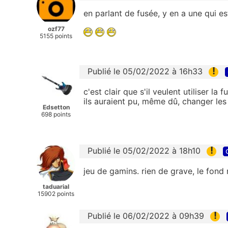
en parlant de fusée, y en a une qui es
ozf77
5155 points
!
Publié le 05/02/2022 à 16h33
c'est clair que s'il veulent utiliser la
ils auraient pu, même dû, changer les 
Edsetton
698 points
!
Publié le 05/02/2022 à 18h10
jeu de gamins. rien de grave, le fond 
taduarial
15902 points
!
Publié le 06/02/2022 à 09h39