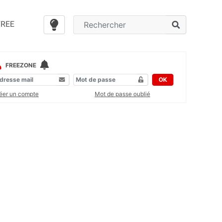
FREE
FREEZONE
OK
éer un compte
Mot de passe oublié