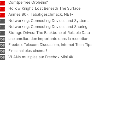
Comtpe free Orphélin?
/08
Hollow Knight  Lost Beneath The Surface
/08
Airmez 80k: Tabakgeschmack, NET-
/08
Technologie und Leistung im
Networking: Connecting Devices and Systems
/08
Networking: Connecting Devices and Sharing
/08
Information
Storage Drives: The Backbone of Reliable Data
/08
Management
une amelioration importante dans la reception
/08
WIFI
Freebox Telecom Discussion, Internet Tech Tips
/08
Communi
Fin canal plus cinéma?
/08
VLANs multiples sur Freebox Mini 4K
/08