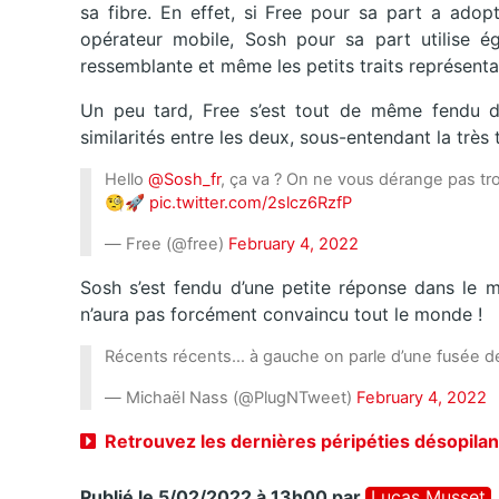
sa fibre. En effet, si Free pour sa part a ado
opérateur mobile, Sosh pour sa part utilise 
ressemblante et même les petits traits représent
Un peu tard, Free s’est tout de même fendu d’u
similarités entre les deux, sous-entendant la très
Hello
@Sosh_fr
, ça va ? On ne vous dérange pas tr
🧐🚀
pic.twitter.com/2slcz6RzfP
— Free (@free)
February 4, 2022
Sosh s’est fendu d’une petite réponse dans le m
n’aura pas forcément convaincu tout le monde !
Récents récents… à gauche on parle d’une fusée
— Michaël Nass (@PlugNTweet)
February 4, 2022
Retrouvez les dernières péripéties désopila
Publié le 5/02/2022 à 13h00
par
Lucas Musset