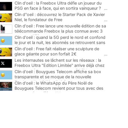
Clin d'oeil : la Freebox Ultra défie un joueur du
PSG en face à face, qui en sortira vainqueur ?
...
Clin d''oeil : découvrez le Starter Pack de Xavier
Niel, le fondateur de Free
...
Clin d'oeil : Free lance une nouvelle édition de sa
télécommande Freebox la plus connue avec 3
saveurs différentes
...
Clin d'oeil : quand la 5G perd le nord et confond
le jour et la nuit, les abonnés se retrouvent sans
réseau
...
Clin d'oeil : Free fait réaliser une sculpture de
glace géante pour son forfait 2€
...
Les internautes se lâchent sur les réseaux : la
Freebox Ultra "Edition Limitée" arrive déjà chez
les abonnés, carton rouge pour DAZN
...
Clin d'oeil : Bouygues Telecom affiche sa box
transparente et se moque de la nouvelle
Freebox Ultra édition limitée
...
Clin d'oeil : le WhatsApp du Père Noël de
Bouygues Telecom revient pour tous avec des
nouveautés truffées d'IA
...