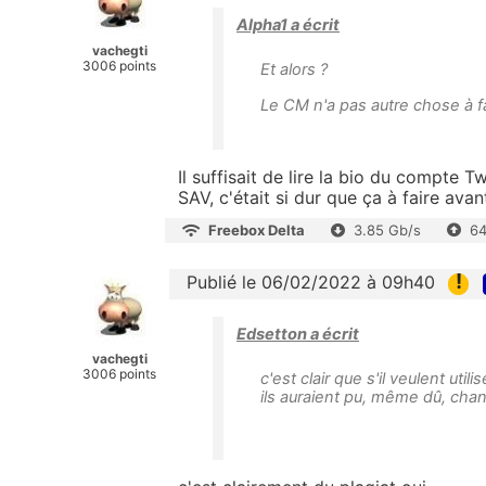
Alpha1 a écrit
vachegti
3006 points
Et alors ?
Le CM n'a pas autre chose à fa
Il suffisait de lire la bio du compte 
SAV, c'était si dur que ça à faire avan
Freebox Delta
3.85 Gb/s
64
!
Publié le 06/02/2022 à 09h40
Edsetton a écrit
vachegti
3006 points
c'est clair que s'il veulent uti
ils auraient pu, même dû, chang