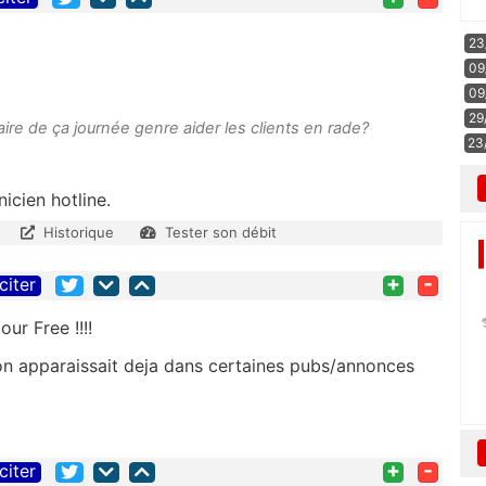
23
09
09
29
ire de ça journée genre aider les clients en rade?
23
icien hotline.
Historique
Tester son débit
+
-
citer
ur Free !!!!
on apparaissait deja dans certaines pubs/annonces
+
-
citer