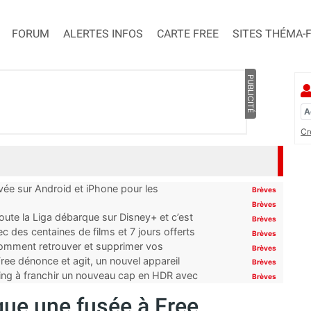
FORUM
ALERTES INFOS
CARTE FREE
SITES THÉMA-
PUBLICITÉ
Cr
ivée sur Android et iPhone pour les
Brèves
Brèves
oute la Liga débarque sur Disney+ et c’est
Brèves
 des centaines de films et 7 jours offerts
Brèves
 comment retrouver et supprimer vos
Brèves
ree dénonce et agit, un nouvel appareil
Brèves
ming à franchir un nouveau cap en HDR avec
Brèves
ique une fusée à Free,