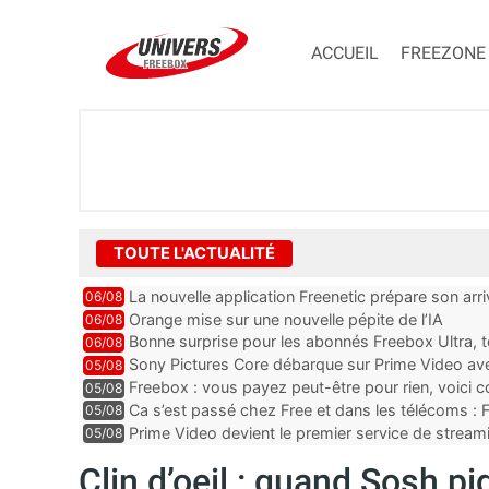
ACCUEIL
FREEZONE
TOUTE L'ACTUALITÉ
La nouvelle application Freenetic prépare son arr
06/08
abonnés Freebox, testez la
Orange mise sur une nouvelle pépite de l’IA
06/08
Bonne surprise pour les abonnés Freebox Ultra, t
06/08
inclus
Sony Pictures Core débarque sur Prime Video avec
05/08
Freebox : vous payez peut-être pour rien, voici
05/08
abonnements TV oubliés
Ca s’est passé chez Free et dans les télécoms : F
05/08
pointe le bout de...
Prime Video devient le premier service de strea
05/08
ce lancement
Clin d’oeil : quand Sosh p