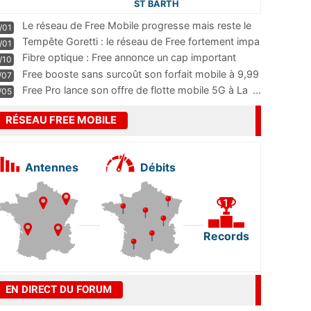
ST BARTH
Le réseau de Free Mobile progresse mais reste le
/01
m
...
Tempête Goretti : le réseau de Free fortement impa
/01
...
Fibre optique : Free annonce un cap important
/10
pass
...
Free booste sans surcoût son forfait mobile à 9,99
/07
...
Free Pro lance son offre de flotte mobile 5G à La
...
/05
RÉSEAU FREE MOBILE
Antennes
Débits
Records
EN DIRECT DU FORUM