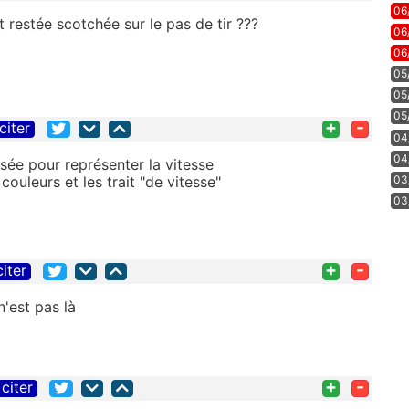
06
t restée scotchée sur le pas de tir ???
06
06
05
05
05
+
-
citer
04
04
 fusée pour représenter la vitesse
03
couleurs et les trait "de vitesse"
03
+
-
citer
n'est pas là
+
-
citer