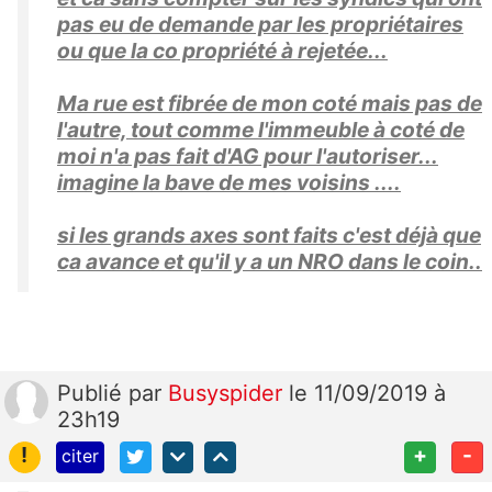
pas eu de demande par les propriétaires
ou que la co propriété à rejetée...
Ma rue est fibrée de mon coté mais pas de
l'autre, tout comme l'immeuble à coté de
moi n'a pas fait d'AG pour l'autoriser...
imagine la bave de mes voisins ....
si les grands axes sont faits c'est déjà que
ca avance et qu'il y a un NRO dans le coin..
Publié
par
Busyspider
le 11/09/2019 à
23h19
!
+
-
citer