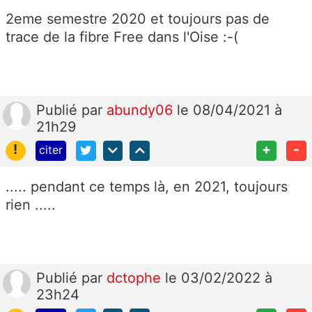
2eme semestre 2020 et toujours pas de
trace de la fibre Free dans l'Oise :-(
Publié
par
abundy06
le 08/04/2021 à
21h29
!
+
-
citer
..... pendant ce temps là, en 2021, toujours
rien .....
Publié
par
dctophe
le 03/02/2022 à
23h24