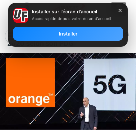
✕
Installer sur l'écran d'accueil
Accès rapide depuis votre écran d'accueil
Orange va lancer la 5G au printemps
Installer
2020 selon son PDG