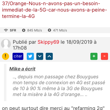
37/Orange-Nous-n-avons-pas-un-besoin-
immediat-de-la-5G-car-nous-avons-a-peine-
termine-la-4G
SFR
845 Mb/s
471 Mb/s
Publié
par
Skippy69
le 18/09/2019 à
17h08
!
+
-
citer
Mike a écrit
.., depuis mon passage chez Bouygues
mon temps de connexion en 4G est passé
de 10 à 90 % même à la 3G de Bouygues
met la misère à la 4G d'orange... ..
on peut surtout dire merci au "refarming 2g"