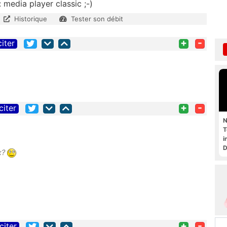
 media player classic ;-)
Historique
Tester son débit
+
-
citer
+
-
citer
N
T
i
D
ux?
+
-
citer