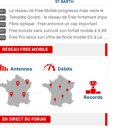
ST BARTH
Le réseau de Free Mobile progresse mais reste le
/01
m
...
Tempête Goretti : le réseau de Free fortement impa
/01
...
Fibre optique : Free annonce un cap important
/10
pass
...
Free booste sans surcoût son forfait mobile à 9,99
/07
...
Free Pro lance son offre de flotte mobile 5G à La
...
/05
RÉSEAU FREE MOBILE
Antennes
Débits
Records
EN DIRECT DU FORUM