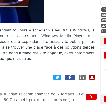
23
09
09
29
endant toujours y accéder via les Outils Windows, la
23
 Une renaissance pour Windows Media Player, que
que, qui a cependant été assez vite oublié par les
mal à se trouver une place face à des solutions tierces
tre concurrence est vite apparue, avec notamment
déo que musicales.
la
Auchan Telecom annonce deux forfaits 30 et
50 Go à petit prix dont les tarifs ne (...)