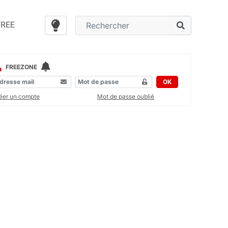
FREE
FREEZONE
OK
éer un compte
Mot de passe oublié