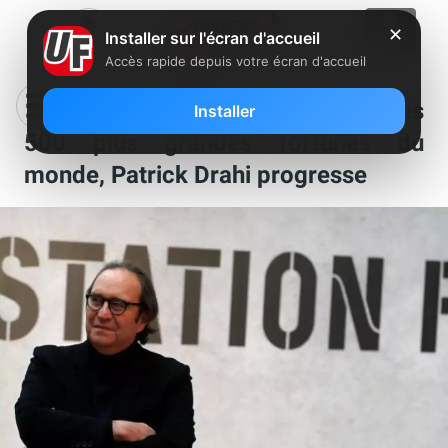
✕
Installer sur l'écran d'accueil
Accès rapide depuis votre écran d'accueil
Xavier Niel éjecté du classement des
Installer
500 plus grandes fortunes du
monde, Patrick Drahi progresse