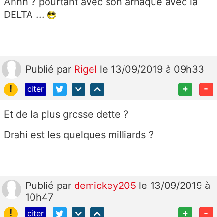
Ahhh ? pourtant avec son arnaque avec la
DELTA ...
Publié
par
Rigel
le 13/09/2019 à 09h33
!
+
-
citer
Et de la plus grosse dette ?
Drahi est les quelques milliards ?
Publié
par
demickey205
le 13/09/2019 à
10h47
!
+
-
citer