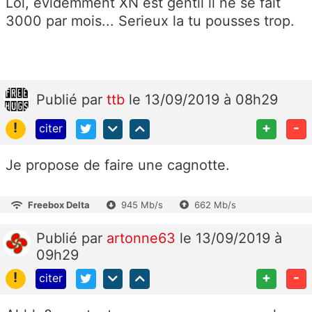
Lol, évidemment XN est gentil il ne se fait
3000 par mois... Serieux la tu pousses trop.
Publié
par
ttb
le 13/09/2019 à 08h29
!
+
-
citer
Je propose de faire une cagnotte.
Freebox Delta
945 Mb/s
662 Mb/s
Publié
par
artonne63
le 13/09/2019 à
09h29
!
+
-
citer