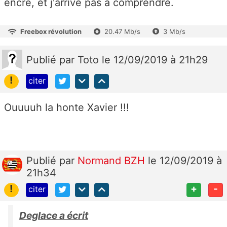
encré, et j'arrive pas à comprendre.
Freebox révolution
20.47 Mb/s
3 Mb/s
Publié
par
Toto
le 12/09/2019 à 21h29
!
citer
Ouuuuh la honte Xavier !!!
Publié
par
Normand BZH
le 12/09/2019 à
21h34
!
+
-
citer
Deglace a écrit