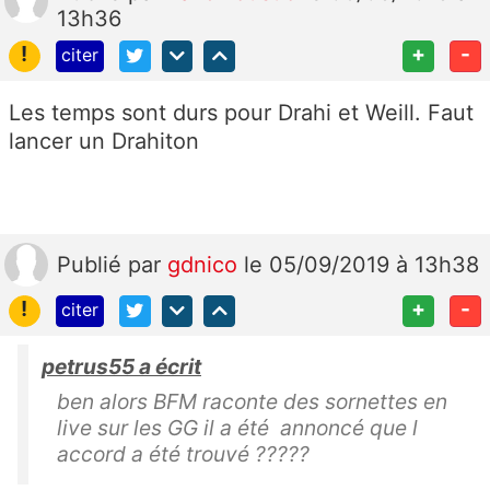
13h36
!
+
-
citer
Les temps sont durs pour Drahi et Weill. Faut
lancer un Drahiton
Publié
par
gdnico
le 05/09/2019 à 13h38
!
+
-
citer
petrus55 a écrit
ben alors BFM raconte des sornettes en
live sur les GG il a été annoncé que l
accord a été trouvé ?????