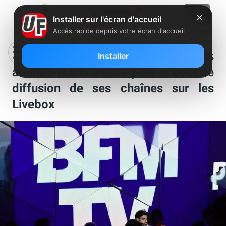
✕
Installer sur l'écran d'accueil
Accès rapide depuis votre écran d'accueil
BFMTV: Altice aurait déjà revu ses
Installer
ambitions à la baisse pour le coût de
diffusion de ses chaînes sur les
Livebox