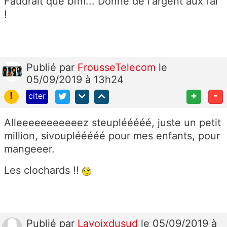
Faudrait que bfm... Donne de l'argent aux fai
!
Publié
par
FrousseTelecom
le
05/09/2019 à 13h24
!
+
-
citer
Alleeeeeeeeeeez steuplééééé, juste un petit
million, sivouplééééé pour mes enfants, pour
mangeeer.
Les clochards !!
Publié
par
Lavoixdusud
le 05/09/2019 à