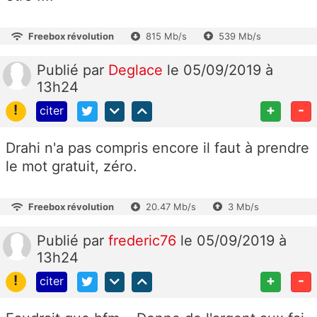
Freebox révolution
815 Mb/s
539 Mb/s
Publié
par
Deglace
le 05/09/2019 à
13h24
!
+
-
citer
Drahi n'a pas compris encore il faut à prendre
le mot gratuit, zéro.
Freebox révolution
20.47 Mb/s
3 Mb/s
Publié
par
frederic76
le 05/09/2019 à
13h24
!
+
-
citer