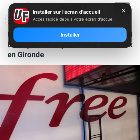
✕
Installer sur l'écran d'accueil
Accès rapide depuis votre écran d'accueil
Un poste de conseiller commercial
Installer
boutique est à pourvoir à Bordeaux
en Gironde