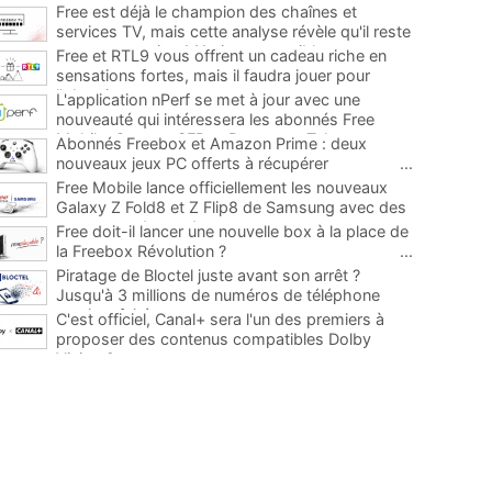
Free est déjà le champion des chaînes et
services TV, mais cette analyse révèle qu'il reste
encore au moins 141 ajouts possibles
...
Free et RTL9 vous offrent un cadeau riche en
sensations fortes, mais il faudra jouer pour
l'obtenir
...
L'application nPerf se met à jour avec une
nouveauté qui intéressera les abonnés Free
Mobile, Orange, SFR et Bouygues Telecom
...
Abonnés Freebox et Amazon Prime : deux
nouveaux jeux PC offerts à récupérer
...
Free Mobile lance officiellement les nouveaux
Galaxy Z Fold8 et Z Flip8 de Samsung avec des
promos et des cadeaux
...
Free doit-il lancer une nouvelle box à la place de
la Freebox Révolution ?
...
Piratage de Bloctel juste avant son arrêt ?
Jusqu'à 3 millions de numéros de téléphone
auraient fuité
...
C'est officiel, Canal+ sera l'un des premiers à
proposer des contenus compatibles Dolby
Vision 2
...