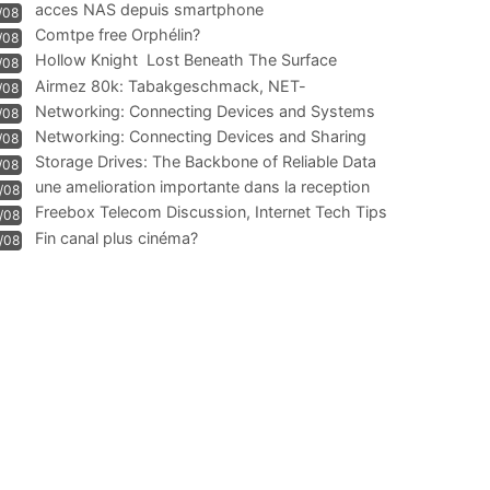
acces NAS depuis smartphone
/08
Comtpe free Orphélin?
/08
Hollow Knight  Lost Beneath The Surface
/08
Airmez 80k: Tabakgeschmack, NET-
/08
Technologie und Leistung im
Networking: Connecting Devices and Systems
/08
Networking: Connecting Devices and Sharing
/08
Information
Storage Drives: The Backbone of Reliable Data
/08
Management
une amelioration importante dans la reception
/08
WIFI
Freebox Telecom Discussion, Internet Tech Tips
/08
Communi
Fin canal plus cinéma?
/08