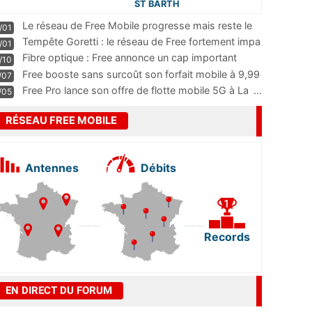
ST BARTH
Le réseau de Free Mobile progresse mais reste le
/01
m
...
Tempête Goretti : le réseau de Free fortement impa
/01
...
Fibre optique : Free annonce un cap important
/10
pass
...
Free booste sans surcoût son forfait mobile à 9,99
/07
...
Free Pro lance son offre de flotte mobile 5G à La
...
/05
RÉSEAU FREE MOBILE
Antennes
Débits
Records
EN DIRECT DU FORUM