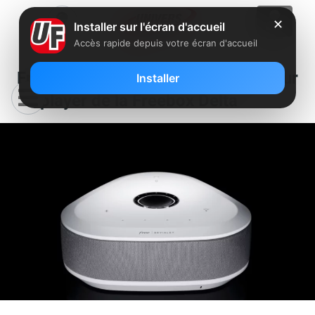
✕
Installer sur l'écran d'accueil
Accès rapide depuis votre écran d'accueil
Free déploie une nouvelle mise à jour
Installer
du player de la Freebox Delta