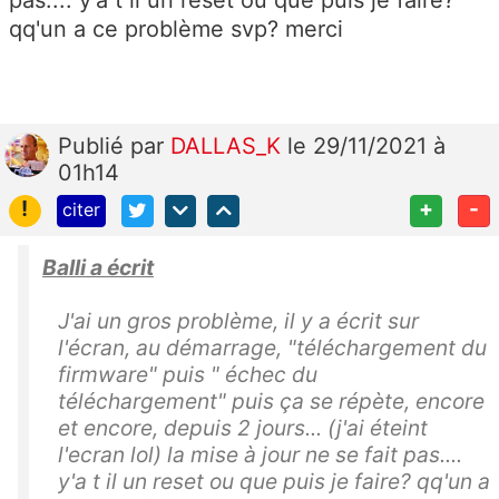
pas.... y'a t il un reset ou que puis je faire?
qq'un a ce problème svp? merci
Publié
par
DALLAS_K
le 29/11/2021 à
01h14
!
+
-
citer
Balli a écrit
J'ai un gros problème, il y a écrit sur
l'écran, au démarrage, "téléchargement du
firmware" puis " échec du
téléchargement" puis ça se répète, encore
et encore, depuis 2 jours... (j'ai éteint
l'ecran lol) la mise à jour ne se fait pas....
y'a t il un reset ou que puis je faire? qq'un a